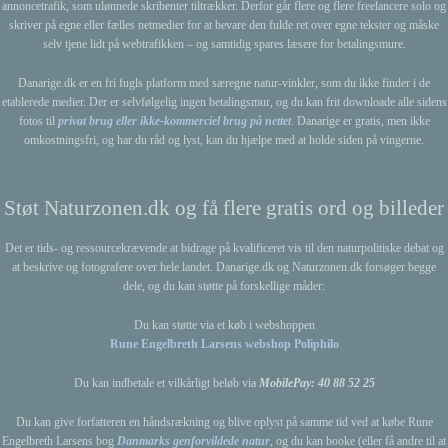
v
annoncetrafik, som ulønnede skribenter tiltrækker. Derfor går flere og flere freelancere solo og
i
skriver på egne eller fælles netmedier for at bevare den fulde ret over egne tekster og måske
selv tjene lidt på webtrafikken – og samtidig spares læsere for betalingsmure.
g
a
Danarige.dk er en fri fugls platform med særegne natur-vinkler, som du ikke finder i de
etablerede medier. Der er selvfølgelig ingen betalingsmur, og du kan frit downloade alle sidens
t
fotos til
privat brug eller ikke-kommerciel brug på nettet
. Danarige er gratis, men ikke
i
omkostningsfri, og har du råd og lyst, kan du hjælpe med at holde siden på vingerne.
o
n
Støt Naturzonen.dk og få flere gratis ord og billeder
Det er tids- og ressourcekrævende at bidrage på kvalificeret vis til den naturpolitiske debat og
at beskrive og fotografere over hele landet. Danarige.dk og Naturzonen.dk forsøger begge
dele, og du kan støtte på forskellige måder:
Du kan støtte via et køb i webshoppen
Rune Engelbreth Larsens webshop Poliphilo
Du kan indbetale et vilkårligt beløb via
MobilePay: 40 88 52 25
Du kan give forfatteren en håndsrækning og blive oplyst på samme tid ved at købe Rune
Engelbreth Larsens bog
Danmarks genforvildede natur
, og du kan booke (eller få andre til at