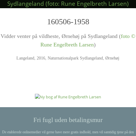
c
o
160506-1958
n
t
Vidder venter på vildheste, Ørnehøj på Sydlangeland (
foto ©
e
Rune Engelbreth Larsen
)
n
t
Langeland, 2016, Naturnationalpark Sydlangeland, Ørnehøj
P
h
o
t
o
N
Fri fugl uden betalingsmur
a
De etablerede onlinemedier vil gerne have mere gratis indhold, men vil samtidig tjene på den