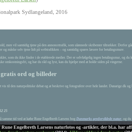
ionalpark Sydlangeland, 2016
ld, men vil samtidig tjene på den annoncetrafik, som ulønnede skribenter tiltrækker. Derfor går f
ter og måske selv tjene lidt på webtrafikken – og samtidig spares læsere for betalingsmure.
ler, som du ikke finder i de etablerede medier. Der er selvfølgelig ingen betalingsmur, og du k
ikke omkostningsfri, og har du råd og lyst, kan du hjælpe med at holde siden på vingerne.
gratis ord og billeder
t vis til den naturpolitiske debat og at beskrive og fotografere over hele landet. Danarige.dk o
52 25
 på samme tid ved at købe Rune Engelbreth Larsens bog
Danmarks genforvildede natur
, og du
 Rune Engelbreth Larsens naturfotos og -artikler, der bl.a. har a