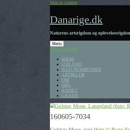
Skip to content
Danarige.dk
Naturens artsrigdom og oplevelsesrigdom
Menu
Skip to content
HJEM
UDLAND
NATUROMRÅDER
ARTIKLER
OM
SØG
ANDET
GRATIS
160605-7034
Gulstav Mose, juni (
foto © Rune En