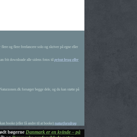
lere og flere freelancere solo og skriver på egne eller
an frit downloade alle sidens fotos til
privat brug eller
g Naturzonen.dk forsøger begge dele, og du kan støtte på
 kan booke (eller få andre til at booke)
naturforedrag
ffødt bøgerne
Danmark er en kvinde – på