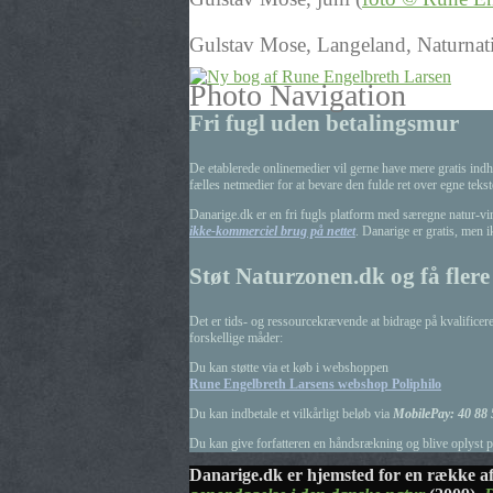
Gulstav Mose, Langeland, Naturnat
Photo Navigation
Fri fugl uden betalingsmur
De etablerede onlinemedier vil gerne have mere gratis indho
fælles netmedier for at bevare den fulde ret over egne teks
Danarige.dk er en fri fugls platform med særegne natur-vink
ikke-kommerciel brug på nettet
. Danarige er gratis, men 
Støt Naturzonen.dk og få flere 
Det er tids- og ressourcekrævende at bidrage på kvalificere
forskellige måder:
Du kan støtte via et køb i webshoppen
Rune Engelbreth Larsens webshop Poliphilo
Du kan indbetale et vilkårligt beløb via
MobilePay: 40 88 
Du kan give forfatteren en håndsrækning og blive oplyst
Danarige.dk er hjemsted for en række af