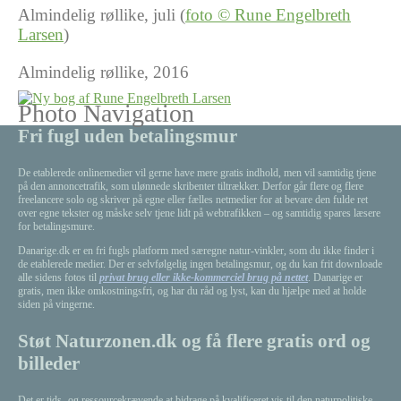
Almindelig røllike, juli (
foto © Rune Engelbreth
Larsen
)
Almindelig røllike, 2016
Photo Navigation
Fri fugl uden betalingsmur
De etablerede onlinemedier vil gerne have mere gratis indhold, men vil samtidig tjene
på den annoncetrafik, som ulønnede skribenter tiltrækker. Derfor går flere og flere
freelancere solo og skriver på egne eller fælles netmedier for at bevare den fulde ret
over egne tekster og måske selv tjene lidt på webtrafikken – og samtidig spares læsere
for betalingsmure.
Danarige.dk er en fri fugls platform med særegne natur-vinkler, som du ikke finder i
de etablerede medier. Der er selvfølgelig ingen betalingsmur, og du kan frit downloade
alle sidens fotos til
privat brug eller ikke-kommerciel brug på nettet
. Danarige er
gratis, men ikke omkostningsfri, og har du råd og lyst, kan du hjælpe med at holde
siden på vingerne.
Støt Naturzonen.dk og få flere gratis ord og
billeder
Det er tids- og ressourcekrævende at bidrage på kvalificeret vis til den naturpolitiske