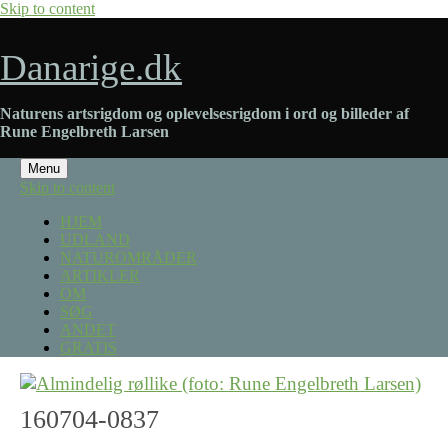
Skip to content
Danarige.dk
Naturens artsrigdom og oplevelsesrigdom i ord og billeder af
Rune Engelbreth Larsen
Menu
Skip to content
HJEM
UDLAND
NATUROMRÅDER
ARTIKLER
OM
SØG
ANDET
GRATIS
160704-0837