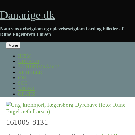
Skip
to
Danarige.dk
content
Naturens artsrigdom og oplevelsesrigdom i ord og billeder af
Rune Engelbreth Larsen
Menu
Skip
HJEM
to
UDLAND
content
NATUROMRÅDER
ARTIKLER
OM
SØG
ANDET
GRATIS
161005-8131