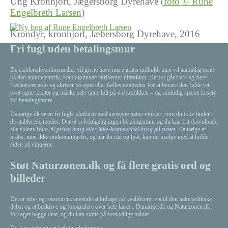
Ung Kronhjort, Jægersborg Dyrehave (
foto © Rune
Engelbreth Larsen
)
Krondyr, kronhjort, Jæbersborg Dyrehave, 2016
Fri fugl uden betalingsmur
Photo
Navigation
De etablerede onlinemedier vil gerne have mere gratis indhold, men vil samtidig tjene
på den annoncetrafik, som ulønnede skribenter tiltrækker. Derfor går flere og flere
freelancere solo og skriver på egne eller fælles netmedier for at bevare den fulde ret
over egne tekster og måske selv tjene lidt på webtrafikken – og samtidig spares læsere
for betalingsmure.
Danarige.dk er en fri fugls platform med særegne natur-vinkler, som du ikke finder i
de etablerede medier. Der er selvfølgelig ingen betalingsmur, og du kan frit downloade
alle sidens fotos til
privat brug eller ikke-kommerciel brug på nettet
. Danarige er
gratis, men ikke omkostningsfri, og har du råd og lyst, kan du hjælpe med at holde
siden på vingerne.
Støt Naturzonen.dk og få flere gratis ord og
billeder
Det er tids- og ressourcekrævende at bidrage på kvalificeret vis til den naturpolitiske
debat og at beskrive og fotografere over hele landet. Danarige.dk og Naturzonen.dk
forsøger begge dele, og du kan støtte på forskellige måder:
Du kan støtte via et køb i webshoppen