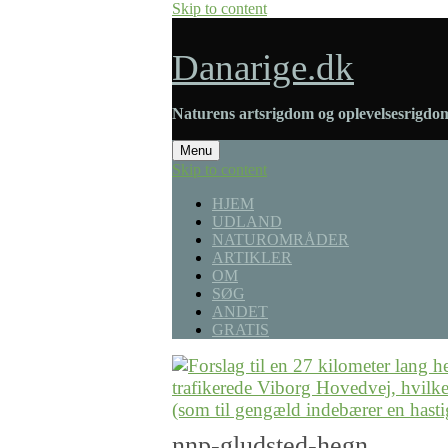
Skip to content
Danarige.dk
Naturens artsrigdom og oplevelsesrigdom
Menu
Skip to content
HJEM
UDLAND
NATUROMRÅDER
ARTIKLER
OM
SØG
ANDET
GRATIS
nnp-gludsted-hegn