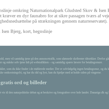
egnslinje omkring Naturnationalpark Gludsted Skov & Isen 
 kræver en dyr faunabro for at sikre passagen tværs af vejen
ighedsnedsættelse på strækningen gennem naturreservatet).
Isen Bjerg, kort, hegnslinje
ld, men vil samtidig tjene på den annoncetrafik, som ulønnede skribenter tiltrækker. Derfor går f
ter og måske selv tjene lidt på webtrafikken – og samtidig spares læsere for betalingsmure.
ler, som du ikke finder i de etablerede medier. Der er selvfølgelig ingen betalingsmur, og du k
ikke omkostningsfri, og har du råd og lyst, kan du hjælpe med at holde siden på vingerne.
gratis ord og billeder
t vis til den naturpolitiske debat og at beskrive og fotografere over hele landet. Danarige.dk o