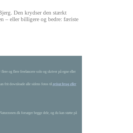
Bjerg. Den krydser den stærkt
 – eller billigere og bedre: færiste
lere og flere freelancere solo og skriver på egne eller
an frit downloade alle sidens fotos til
privat brug eller
g Naturzonen.dk forsøger begge dele, og du kan støtte på