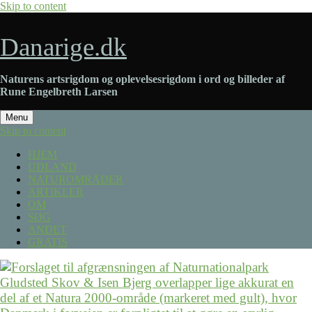
Skip to content
Danarige.dk
Naturens artsrigdom og oplevelsesrigdom i ord og billeder af
Rune Engelbreth Larsen
Menu
Skip to content
HJEM
UDLAND
NATUROMRÅDER
ARTIKLER
OM
SØG
ANDET
GRATIS