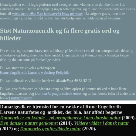
Danarige.dk er en fri fugls platform med særegne natur-vinkler, som du ikke finder i de
etablerede medier. Der er selvfølgelig ingen betalingsmur, og du kan frit downloade alle sidens
fotos til
privat brug eller ikke-kommerciel brug på nettet
. Danarige er gratis, men ikke
omkostningsfri, og har du råd og lyst, kan du hjælpe med at holde siden på vingerne.
Støt Naturzonen.dk og få flere gratis ord og
billeder
Det er tids- og ressourcekrævende at bidrage på kvalificeret vis til den naturpolitiske debat og
at beskrive og fotografere over hele landet. Danarige.dk og Naturzonen.dk forsøger begge
dele, og du kan støtte på forskellige måder:
Du kan støtte via et køb i webshoppen
Rune Engelbreth Larsens webshop Poliphilo
Du kan indbetale et vilkårligt beløb via
MobilePay: 40 88 52 25
Du kan give forfatteren en håndsrækning og blive oplyst på samme tid ved at købe Rune
Engelbreth Larsens bog
Danmarks genforvildede natur
, og du kan booke (eller få andre til at
booke)
naturforedrag
Danarige.dk er hjemsted for en række af Rune Engelbreth
Larsens naturfotos og -artikler, der bl.a. har affødt bøgerne
Danmark er en kvinde – på genopdagelse i den danske natur
(2009),
Den danske naturs genkomst
(2014),
Vildere vidder i dansk natur
(2017) og
Danmarks genforvildede natur
(2020).