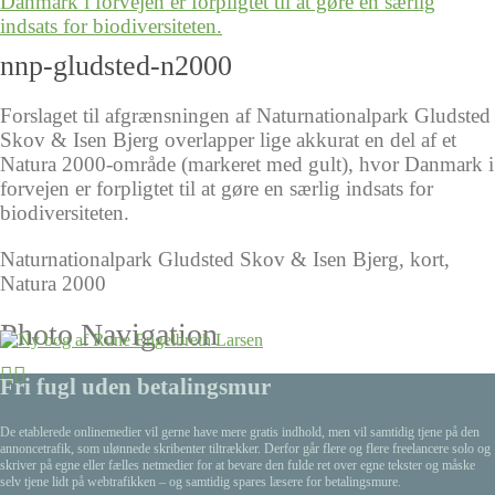
nnp-gludsted-n2000
Forslaget til afgrænsningen af Naturnationalpark Gludsted
Skov & Isen Bjerg overlapper lige akkurat en del af et
Natura 2000-område (markeret med gult), hvor Danmark i
forvejen er forpligtet til at gøre en særlig indsats for
biodiversiteten.
Naturnationalpark Gludsted Skov & Isen Bjerg, kort,
Natura 2000
Photo Navigation
Fri fugl uden betalingsmur
De etablerede onlinemedier vil gerne have mere gratis indhold, men vil samtidig tjene på den
annoncetrafik, som ulønnede skribenter tiltrækker. Derfor går flere og flere freelancere solo og
skriver på egne eller fælles netmedier for at bevare den fulde ret over egne tekster og måske
selv tjene lidt på webtrafikken – og samtidig spares læsere for betalingsmure.