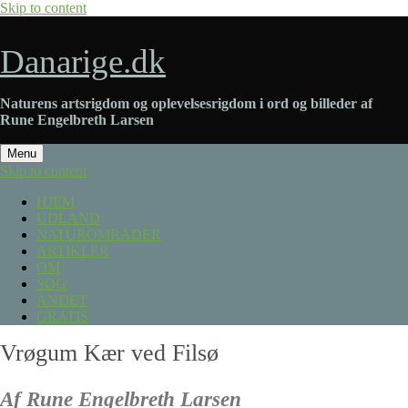
Skip to content
Danarige.dk
Naturens artsrigdom og oplevelsesrigdom i ord og billeder af
Rune Engelbreth Larsen
Menu
Skip to content
HJEM
UDLAND
NATUROMRÅDER
ARTIKLER
OM
SØG
ANDET
GRATIS
Vrøgum Kær ved Filsø
Af Rune Engelbreth Larsen