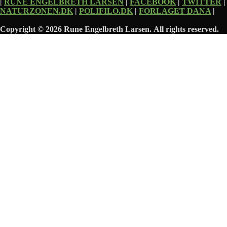
|
RUNE ENGELBRETH LARSEN
|
FACEBOOK
|
TWITTER
|
NATURZONEN.DK
|
POLIFILO.DK
|
FORLAGET DANA
|
Copyright © 2026 Rune Engelbreth Larsen. All rights reserved.