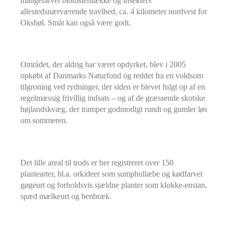
mangefarvet blomsterdække og insekters
allestedsnærværende travlhed, ca. 4 kilometer nordvest for
Oksbøl. Småt kan også være godt.
Området, der aldrig har været opdyrket, blev i 2005
opkøbt af Danmarks Naturfond og reddet fra en voldsom
tilgroning ved rydninger, der siden er blevet fulgt op af en
regelmæssig frivillig indsats – og af de græssende skotske
højlandskvæg, der tramper godmodigt rundt og gumler løs
om sommeren.
Det lille areal til trods er her registreret over 150
plantearter, bl.a. orkideer som sumphullæbe og kødfarvet
gøgeurt og forholdsvis sjældne planter som klokke-ensian,
spæd mælkeurt og benbræk.