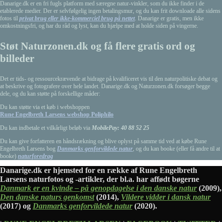
Danarige.dk er en fri fugls platform med særegne natur-vinkler, som du ikke finder i de
etablerede medier. Der er selvfølgelig ingen betalingsmur, og du kan frit downloade alle sidens
fotos til
privat brug eller ikke-kommerciel brug på nettet
. Danarige er gratis, men ikke
omkostningsfri, og har du råd og lyst, kan du hjælpe med at holde siden på vingerne.
Støt Naturzonen.dk og få flere gratis ord og
billeder
Det er tids- og ressourcekrævende at bidrage på kvalificeret vis til den naturpolitiske debat og
at beskrive og fotografere over hele landet. Danarige.dk og Naturzonen.dk forsøger begge
dele, og du kan støtte på forskellige måder:
Du kan støtte via et køb i webshoppen
Rune Engelbreth Larsens webshop Poliphilo
Du kan indbetale et vilkårligt beløb via
MobilePay: 40 88 52 25
Du kan give forfatteren en håndsrækning og blive oplyst på samme tid ved at købe Rune
Engelbreth Larsens bog
Danmarks genforvildede natur
, og du kan booke (eller få andre til at
booke)
naturforedrag
Danarige.dk er hjemsted for en række af Rune Engelbreth
Larsens naturfotos og -artikler, der bl.a. har affødt bøgerne
Danmark er en kvinde – på genopdagelse i den danske natur
(2009),
Den danske naturs genkomst
(2014),
Vildere vidder i dansk natur
(2017) og
Danmarks genforvildede natur
(2020).