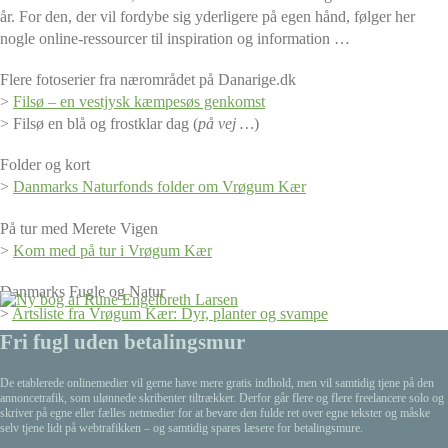
år. For den, der vil fordybe sig yderligere på egen hånd, følger her
nogle online-ressourcer til inspiration og information …
Flere fotoserier fra nærområdet på Danarige.dk
>
Filsø – en vestjysk kæmpesøs genkomst
>
Filsø en blå og frostklar dag
(
på vej …
)
Folder og kort
>
Danmarks Naturfonds folder om Vrøgum Kær
På tur med Merete Vigen
>
Kom med på tur i Vrøgum Kær
Danmarks Fugle og Natur
>
Artsliste fra Vrøgum Kær: Dyr, planter og svampe
Fri fugl uden betalingsmur
De etablerede onlinemedier vil gerne have mere gratis indhold, men vil samtidig tjene på den
annoncetrafik, som ulønnede skribenter tiltrækker. Derfor går flere og flere freelancere solo og
skriver på egne eller fælles netmedier for at bevare den fulde ret over egne tekster og måske
selv tjene lidt på webtrafikken – og samtidig spares læsere for betalingsmure.