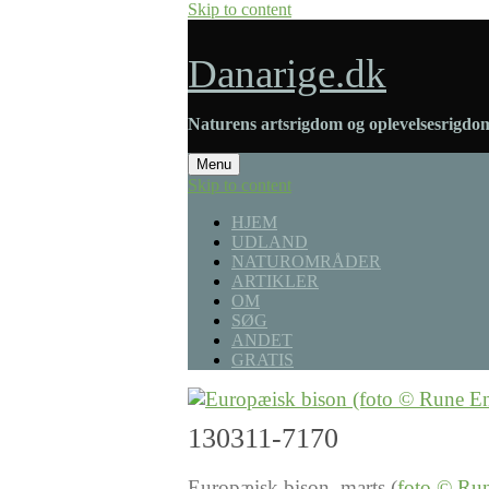
Skip to content
Danarige.dk
Naturens artsrigdom og oplevelsesrigdom
Menu
Skip to content
HJEM
UDLAND
NATUROMRÅDER
ARTIKLER
OM
SØG
ANDET
GRATIS
130311-7170
Europæisk bison, marts (
foto © Run