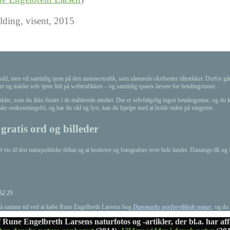
ding, visent, 2015
ld, men vil samtidig tjene på den annoncetrafik, som ulønnede skribenter tiltrækker. Derfor går f
ter og måske selv tjene lidt på webtrafikken – og samtidig spares læsere for betalingsmure.
ler, som du ikke finder i de etablerede medier. Der er selvfølgelig ingen betalingsmur, og du k
ikke omkostningsfri, og har du råd og lyst, kan du hjælpe med at holde siden på vingerne.
gratis ord og billeder
t vis til den naturpolitiske debat og at beskrive og fotografere over hele landet. Danarige.dk o
52 25
 på samme tid ved at købe Rune Engelbreth Larsens bog
Danmarks genforvildede natur
, og du
 Rune Engelbreth Larsens naturfotos og -artikler, der bl.a. har a