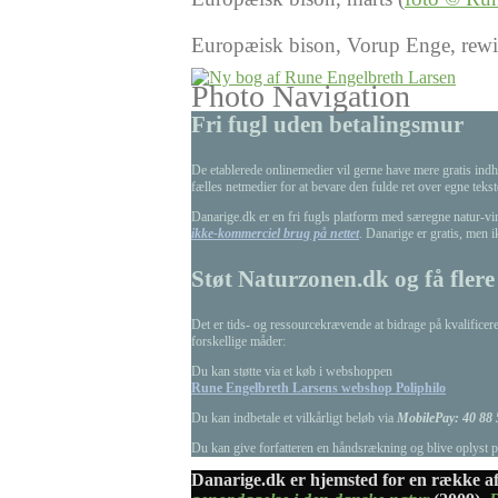
Europæisk bison, Vorup Enge, rewil
Photo Navigation
Fri fugl uden betalingsmur
De etablerede onlinemedier vil gerne have mere gratis indho
fælles netmedier for at bevare den fulde ret over egne teks
Danarige.dk er en fri fugls platform med særegne natur-vink
ikke-kommerciel brug på nettet
. Danarige er gratis, men 
Støt Naturzonen.dk og få flere 
Det er tids- og ressourcekrævende at bidrage på kvalificere
forskellige måder:
Du kan støtte via et køb i webshoppen
Rune Engelbreth Larsens webshop Poliphilo
Du kan indbetale et vilkårligt beløb via
MobilePay: 40 88 
Du kan give forfatteren en håndsrækning og blive oplyst
Danarige.dk er hjemsted for en række af