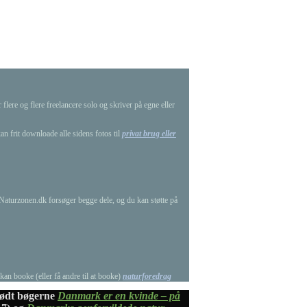
lere og flere freelancere solo og skriver på egne eller
an frit downloade alle sidens fotos til
privat brug eller
g Naturzonen.dk forsøger begge dele, og du kan støtte på
 kan booke (eller få andre til at booke)
naturforedrag
ffødt bøgerne
Danmark er en kvinde – på