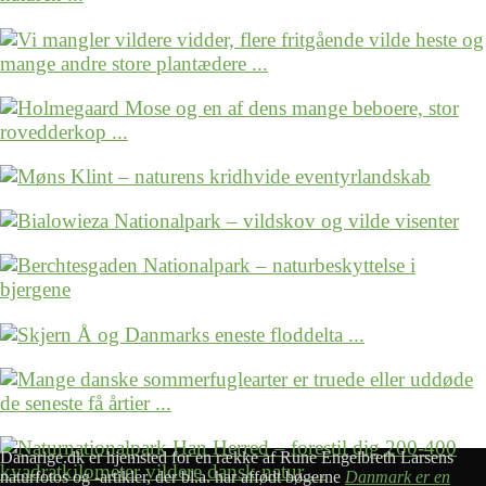
Danarige.dk er hjemsted for en række af Rune Engelbreth Larsens
naturfotos og -artikler, der bl.a. har affødt bøgerne
Danmark er en