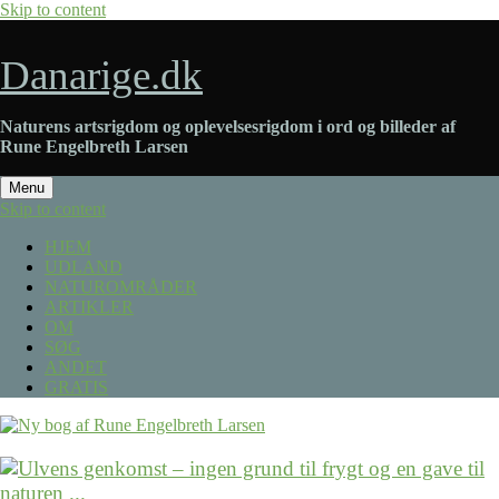
Skip to content
Danarige.dk
Naturens artsrigdom og oplevelsesrigdom i ord og billeder af
Rune Engelbreth Larsen
Menu
Skip to content
HJEM
UDLAND
NATUROMRÅDER
ARTIKLER
OM
SØG
ANDET
GRATIS