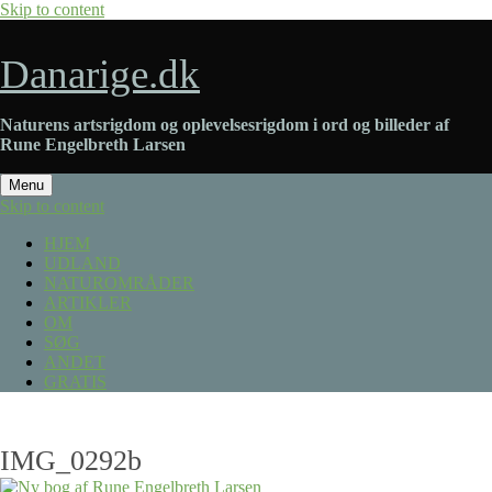
Skip to content
Danarige.dk
Naturens artsrigdom og oplevelsesrigdom i ord og billeder af
Rune Engelbreth Larsen
Menu
Skip to content
HJEM
UDLAND
NATUROMRÅDER
ARTIKLER
OM
SØG
ANDET
GRATIS
IMG_0292b