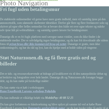
Photo Navigation
Fri fugl uden betalingsmur
De etablerede onlinemedier vil gerne have mere gratis indhold, men vil samtidig tjene på den
annoncetrafik, som ulønnede skribenter tiltrækker. Derfor går flere og flere freelancere solo og
skriver på egne eller fælles netmedier for at bevare den fulde ret over egne tekster og måske
selv tjene lidt på webtrafikken – og samtidig spares læsere for betalingsmure.
Danarige.dk er en fri fugls platform med særegne natur-vinkler, som du ikke finder i de
etablerede medier. Der er selvfølgelig ingen betalingsmur, og du kan frit downloade alle sidens
fotos til
privat brug eller ikke-kommerciel brug på nettet
. Danarige er gratis, men ikke
omkostningsfri, og har du råd og lyst, kan du hjælpe med at holde siden på vingerne.
Støt Naturzonen.dk og få flere gratis ord og
billeder
Det er tids- og ressourcekrævende at bidrage på kvalificeret vis til den naturpolitiske debat og
at beskrive og fotografere over hele landet. Danarige.dk og Naturzonen.dk forsøger begge
dele, og du kan støtte på forskellige måder:
Du kan støtte via et køb i webshoppen
Rune Engelbreth Larsens webshop Poliphilo
Du kan indbetale et vilkårligt beløb via
MobilePay: 40 88 52 25
Du kan give forfatteren en håndsrækning og blive oplyst på samme tid ved at købe Rune
Engelbreth Larsens bog
Danmarks genforvildede natur
, og du kan booke (eller få andre til at