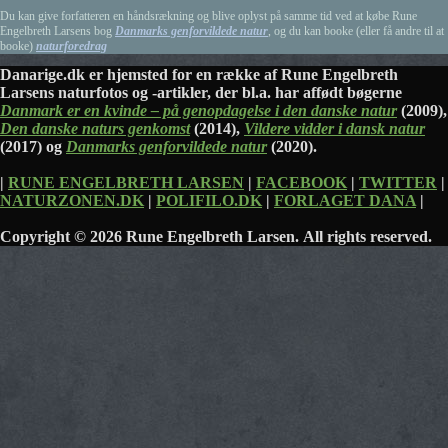
Du kan give forfatteren en håndsrækning og blive oplyst på samme tid ved at købe Rune
Engelbreth Larsens bog
Danmarks genforvildede natur
, og du kan booke (eller få andre til at
booke)
naturforedrag
Danarige.dk er hjemsted for en række af Rune Engelbreth
Larsens naturfotos og -artikler, der bl.a. har affødt bøgerne
Danmark er en kvinde – på genopdagelse i den danske natur
(2009),
Den danske naturs genkomst
(2014),
Vildere vidder i dansk natur
(2017) og
Danmarks genforvildede natur
(2020).
|
RUNE ENGELBRETH LARSEN
|
FACEBOOK
|
TWITTER
|
NATURZONEN.DK
|
POLIFILO.DK
|
FORLAGET DANA
|
Copyright © 2026 Rune Engelbreth Larsen. All rights reserved.