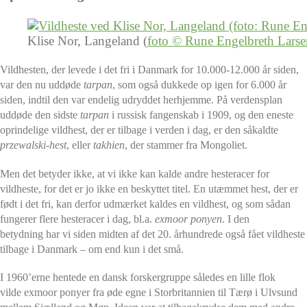
Klise Nor, Langeland (
foto © Rune Engelbreth Larse
Vildhesten, der levede i det fri i Danmark for 10.000-12.000 år siden,
var den nu uddøde
tarpan
, som også dukkede op igen for 6.000 år
siden, indtil den var endelig udryddet herhjemme. På verdensplan
uddøde den sidste
tarpan
i russisk fangenskab i 1909, og den eneste
oprindelige vildhest, der er tilbage i verden i dag, er den såkaldte
przewalski-hest
, eller
takhien
, der stammer fra Mongoliet.
Men det betyder ikke, at vi ikke kan kalde andre hesteracer for
vildheste, for det er jo ikke en beskyttet titel. En utæmmet hest, der er
født i det fri, kan derfor udmærket kaldes en vildhest, og som sådan
fungerer flere hesteracer i dag, bl.a.
exmoor ponyen
.
I den
betydning har vi siden midten af det 20. århundrede også fået vildheste
tilbage i Danmark – om end kun i det små.
I 1960’erne hentede en dansk forskergruppe således en lille flok
vilde exmoor ponyer fra øde egne i Storbritannien til Tærø i Ulvsund