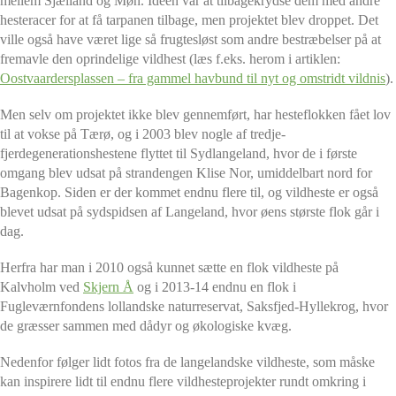
mellem Sjælland og Møn. Ideen var at tilbagekrydse dem med andre
hesteracer for at få tarpanen tilbage, men projektet blev droppet. Det
ville også have været lige så frugtesløst som andre bestræbelser på at
fremavle den oprindelige vildhest (læs f.eks. herom i artiklen:
Oostvaardersplassen – fra gammel havbund til nyt og omstridt vildnis
).
Men selv om projektet ikke blev gennemført, har hesteflokken fået lov
til at vokse på Tærø, og i 2003 blev nogle af tredje-
fjerdegenerationshestene flyttet til Sydlangeland, hvor de i første
omgang
blev udsat på strandengen Klise Nor, umiddelbart nord for
Bagenkop. Siden er der kommet endnu flere til, og vildheste er også
blevet udsat på sydspidsen af Langeland, hvor øens største flok går i
dag.
Herfra har man i 2010 også kunnet sætte en flok vildheste på
Kalvholm ved
Skjern Å
og i 2013-14 endnu en flok i
Fugleværnfondens lollandske naturreservat, Saksfjed-Hyllekrog, hvor
de græsser sammen med dådyr og økologiske kvæg.
Nedenfor følger lidt fotos fra de langelandske vildheste, som måske
kan inspirere lidt til endnu flere vildhesteprojekter rundt omkring i