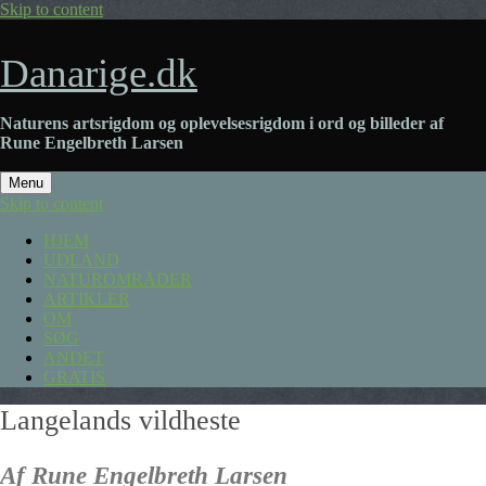
Skip to content
Danarige.dk
Naturens artsrigdom og oplevelsesrigdom i ord og billeder af
Rune Engelbreth Larsen
Menu
Skip to content
HJEM
UDLAND
NATUROMRÅDER
ARTIKLER
OM
SØG
ANDET
GRATIS
Langelands vildheste
Af Rune Engelbreth Larsen