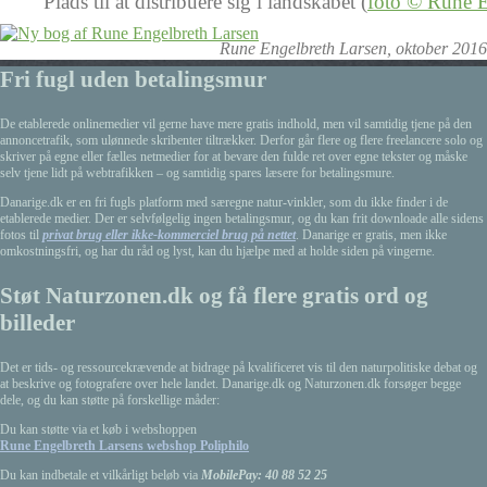
Plads til at distribuere sig i landskabet (
foto © Rune E
Rune Engelbreth Larsen, oktober 2016
Fri fugl uden betalingsmur
De etablerede onlinemedier vil gerne have mere gratis indhold, men vil samtidig tjene på den
annoncetrafik, som ulønnede skribenter tiltrækker. Derfor går flere og flere freelancere solo og
skriver på egne eller fælles netmedier for at bevare den fulde ret over egne tekster og måske
selv tjene lidt på webtrafikken – og samtidig spares læsere for betalingsmure.
Danarige.dk er en fri fugls platform med særegne natur-vinkler, som du ikke finder i de
etablerede medier. Der er selvfølgelig ingen betalingsmur, og du kan frit downloade alle sidens
fotos til
privat brug eller ikke-kommerciel brug på nettet
. Danarige er gratis, men ikke
omkostningsfri, og har du råd og lyst, kan du hjælpe med at holde siden på vingerne.
Støt Naturzonen.dk og få flere gratis ord og
billeder
Det er tids- og ressourcekrævende at bidrage på kvalificeret vis til den naturpolitiske debat og
at beskrive og fotografere over hele landet. Danarige.dk og Naturzonen.dk forsøger begge
dele, og du kan støtte på forskellige måder:
Du kan støtte via et køb i webshoppen
Rune Engelbreth Larsens webshop Poliphilo
Du kan indbetale et vilkårligt beløb via
MobilePay: 40 88 52 25