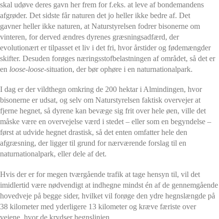
skal udøve deres gavn her frem for f.eks. at leve af bondemandens
afgrøder. Det sidste får naturen det jo heller ikke bedre af. Det
gavner heller ikke naturen, at Naturstyrelsen fodrer bisonerne om
vinteren, for derved ændres dyrenes græsningsadfærd, der
evolutionært er tilpasset et liv i det fri, hvor årstider og fødemængder
skifter. Desuden forøges næringsstofbelastningen af området, så det er
en
loose-loose
-situation, der bør ophøre i en naturnationalpark.
I dag er der vildthegn omkring de 200 hektar i Almindingen, hvor
bisonerne er udsat, og selv om Naturstyrelsen faktisk overvejer at
fjerne hegnet, så dyrene kan bevæge sig frit over hele øen, ville det
måske være en overvejelse værd i stedet – eller som en begyndelse –
først at udvide hegnet drastisk, så det enten omfatter hele den
afgræsning, der ligger til grund for nærværende forslag til en
naturnationalpark, eller dele af det.
Hvis der er for megen tværgående trafik at tage hensyn til, vil det
imidlertid være nødvendigt at indhegne mindst én af de gennemgående
hovedveje på begge sider, hvilket vil forøge den ydre hegnslængde på
38 kilometer med yderligere 13 kilometer og kræve færiste over
vejene, hvor de krydser hegnslinjen.