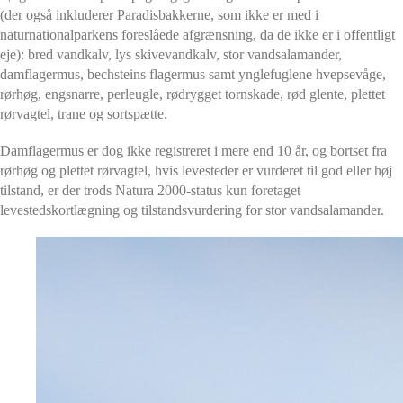
(der også inkluderer Paradisbakkerne, som ikke er med i
naturnationalparkens foreslåede afgrænsning, da de ikke er i offentligt
eje): bred vandkalv, lys skivevandkalv, stor vandsalamander,
damflagermus, bechsteins flagermus samt ynglefuglene hvepsevåge,
rørhøg, engsnarre, perleugle, rødrygget tornskade, rød glente, plettet
rørvagtel, trane og sortspætte.
D
amflagermus er dog ikke registreret i mere end 10 år, og b
ortset fra
rørhøg og plettet rørvagtel, hvis levesteder er vurderet til god eller høj
tilstand, er der trods Natura 2000-status kun foretaget
levestedskortlægning og tilstandsvurdering for stor vandsalamander
.