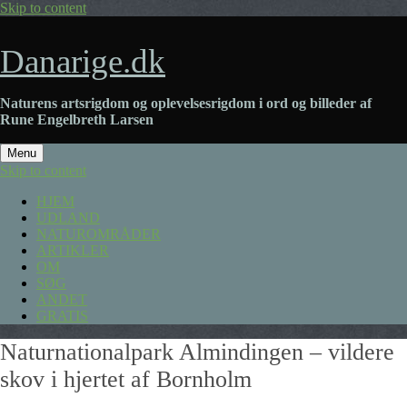
Skip to content
Danarige.dk
Naturens artsrigdom og oplevelsesrigdom i ord og billeder af
Rune Engelbreth Larsen
Menu
Skip to content
HJEM
UDLAND
NATUROMRÅDER
ARTIKLER
OM
SØG
ANDET
GRATIS
Naturnationalpark Almindingen – vildere
skov i hjertet af Bornholm