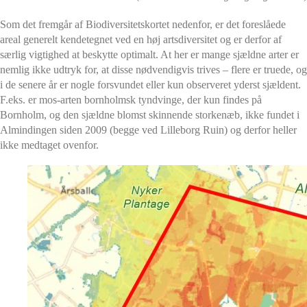
Som det fremgår af Biodiversitetskortet nedenfor, er det foreslåede
areal generelt kendetegnet ved en høj artsdiversitet og er derfor af
særlig vigtighed at beskytte optimalt. At her er mange sjældne arter er
nemlig ikke udtryk for, at disse nødvendigvis trives – flere er truede, og
i de senere år er nogle forsvundet eller kun observeret yderst sjældent.
F.eks.
er mos-arten bornholmsk tyndvinge, der kun findes på
Bornholm, og den sjældne blomst skinnende storkenæb, ikke fundet i
Almindingen siden 2009 (begge ved Lilleborg Ruin) og derfor heller
ikke medtaget ovenfor.