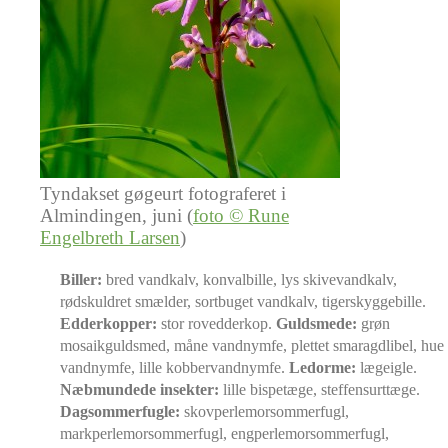
Tyndakset gøgeurt fotograferet i
Almindingen, juni (
foto © Rune
Engelbreth Larsen
)
Biller:
bred vandkalv, konvalbille, lys skivevandkalv,
rødskuldret smælder, sortbuget vandkalv, tigerskyggebille.
Edderkopper:
stor rovedderkop.
Guldsmede:
grøn
mosaikguldsmed, måne vandnymfe, plettet smaragdlibel, hue
vandnymfe, lille kobbervandnymfe.
Ledorme:
lægeigle.
Næbmundede insekter:
lille bispetæge, steffensurttæge.
Dagsommerfugle:
skovperlemorsommerfugl,
markperlemorsommerfugl, engperlemorsommerfugl,