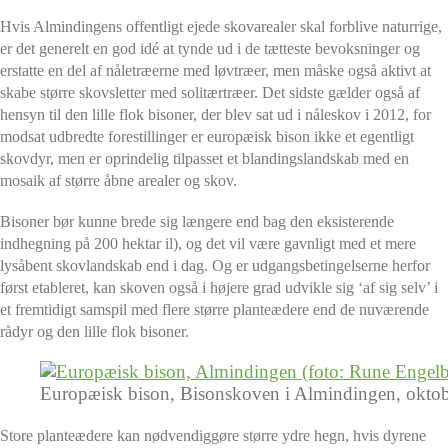
Hvis Almindingens offentligt ejede skovarealer skal forblive naturrige,
er det generelt en god idé at tynde ud i de tætteste bevoksninger og
erstatte en del af nåletræerne med løvtræer, men måske også aktivt at
skabe større skovsletter med solitærtræer. Det sidste gælder også af
hensyn til den lille flok bisoner, der blev sat ud i nåleskov i 2012, for
modsat udbredte forestillinger er europæisk bison ikke et egentligt
skovdyr, men er oprindelig tilpasset et blandingslandskab med en
mosaik af større åbne arealer og skov.
Bisoner bør kunne brede sig længere end bag den eksisterende
indhegning på 200 hektar il), og det vil være gavnligt med et mere
lysåbent skovlandskab end i dag. Og er udgangsbetingelserne herfor
først etableret, kan skoven også i højere grad udvikle sig ‘af sig selv’ i
et fremtidigt samspil med flere større planteædere end de nuværende
rådyr og den lille flok bisoner.
Europæisk bison, Bisonskoven i Almindingen, oktob
Store planteædere kan nødvendiggøre større ydre hegn, hvis dyrene