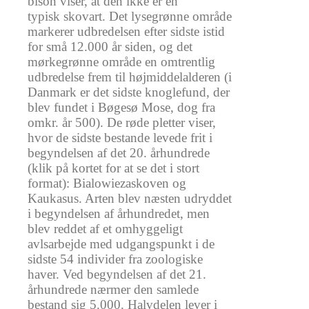
bison viser, at den ikke er en
typisk skovart. Det lysegrønne område
markerer udbredelsen efter sidste istid
for små 12.000 år siden, og det
mørkegrønne område en omtrentlig
udbredelse frem til højmiddelalderen (i
Danmark er det sidste knoglefund, der
blev fundet i Bøgesø Mose, dog fra
omkr. år 500). De røde pletter viser,
hvor de sidste bestande levede frit i
begyndelsen af det 20. århundrede
(klik på kortet for at se det i stort
format): Bialowiezaskoven og
Kaukasus. Arten blev næsten udryddet
i begyndelsen af århundredet, men
blev reddet af et omhyggeligt
avlsarbejde med udgangspunkt i de
sidste 54 individer fra zoologiske
haver. Ved begyndelsen af det 21.
århundrede nærmer den samlede
bestand sig 5.000. Halvdelen lever i