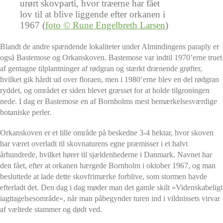
urørt skovparti, hvor træerne har fået
lov til at blive liggende efter orkanen i
1967 (
foto © Rune Engelbreth Larsen
)
Blandt de andre spændende lokaliteter under Almindingens paraply er
også Bastemose og Orkanskoven. Bastemose var indtil 1970’erne truet
af gentagne tilplantninger af rødgran og stærkt drænende grøfter,
hvilket gik hårdt ud over floraen, men i 1980’erne blev en del rødgran
ryddet, og området er siden blevet græsset for at holde tilgroningen
nede. I dag er Bastemose en af Bornholms mest bemærkelsesværdige
botaniske perler.
Orkanskoven er et lille område på beskedne 3-4 hektar, hvor skoven
har været overladt til skovnaturens egne præmisser i et halvt
århundrede, hvilket hører til sjældenhederne i Danmark. Navnet har
den fået, efter at orkanen hærgede Bornholm i oktober 1967, og man
besluttede at lade dette skovfrimærke forblive, som stormen havde
efterladt det. Den dag i dag møder man det gamle skilt »Videnskabeligt
iagttagelsesområde«, når man påbegynder turen ind i vildnissets virvar
af væltede stammer og dødt ved.