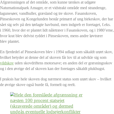
Afgrænsningen af det område, som kunne tænkes at udgøre
Naturnationalpark Amager, er et vidstrakt område med strandenge,
lagunesøer, vandhuller, græsland og tre skove. Fasanskoven,
Pinseskoven og Kongelunden består primært af ung birkeskov, der har
sået sig selv på den tørlagte havbund, men indgreb er foretaget, f.eks.
i 1960, hvor der er plantet lidt nåletræer i Fasanskoven, og i 1980’erne,
hvor krat blev delvist ryddet i Pinseskoven, mens andre løvtræer
blev plantet.
En fjerdedel af Pinseskoven blev i 1994 udlagt som såkaldt urørt skov,
hvilket betyder at denne del af skoven får lov til at udvikle sig som
vildskov
uden skovdriftens motorsave; en anden del er græsningsskov
og i den øvrige del af skoven kan der foretages såkaldt plukhugst.
I praksis har hele skoven dog nærmest status som urørt skov – hvilket
de øvrige skove også burde få, formelt og reelt.