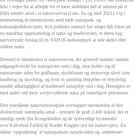
ikke i vejen for at arbejde for et mere ambitiøst løft af naturen på et
(lidt) mindre areal i et naturreservat (f.eks. fra og med 2021). Og i
modsætning til intentionerne med både naturpark- og
nationalparkkonceptet, hvis politiske rammer har meget lidt fokus på
en mærkbar opprioritering af natur og biodiversitet, er ideen bag
nærværende forslag til e
n
NATUR-nationalpark
at stile aktivt efter
vildere natur.
Dermed er intentionen et naturreservat, der generelt rummer samme
adgangsforhold for naturgæster som i dag, men holder sig til
naturarealer uden for golfbaner, skydebaner og motorveje såvel som
landbrug og skovbrug, og hvor vi samtidig tilstræber en betydeligt
mindre afhængighed af traditionel natur
pleje
end i dag, Hensigten er
med andre ord mere
selvforvaltende
natur på
naturligere
præmisser.
Den foreslåede
naturnational
park overlapper størstedelen af den
eksisterende naturparks areal – primært de godt 2.400 hektar, der er
statsligt ejede (fra Kongelunden og de sydvestlige kystarealer
over Kalvebod Fælled til Nordre Klapper syd for motorvejen). En
sådan ‘opgradering’ af naturparkens naturkvalitet og -ambitioner