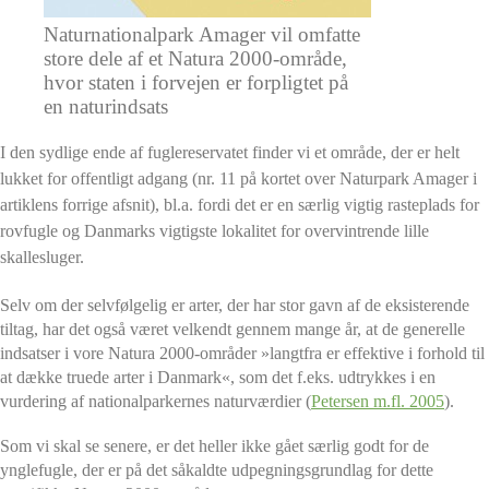
Naturnationalpark Amager vil omfatte
store dele af et Natura 2000-område,
hvor staten i forvejen er forpligtet på
en naturindsats
I den sydlige ende af fuglereservatet finder vi et område, der er helt
lukket for offentligt adgang (nr. 11 på kortet over Naturpark Amager i
artiklens forrige afsnit), bl.a. fordi det er en særlig vigtig rasteplads for
rovfugle og Danmarks vigtigste lokalitet for overvintrende lille
skallesluger.
Selv om der selvfølgelig er arter, der har stor gavn af de eksisterende
tiltag, har det også været velkendt gennem mange år, at de generelle
indsatser i vore Natura 2000-områder »langtfra er effektive i forhold til
at dække truede arter i Danmark«, som det f.eks. udtrykkes i en
vurdering af nationalparkernes naturværdier (
Petersen m.fl. 2005
).
Som vi skal se senere, er det heller ikke gået særlig godt for de
ynglefugle, der er på det såkaldte udpegningsgrundlag for dette