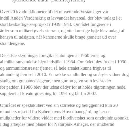
Over 20 kvadratkilometer af det nuværende Vestamager var
indtil Anden Verdenskrig et lavvandet havareal, der blev tørlagt i et
stort beskæftigelsesprojekt i 1939-1943. Området fungerede i
årtier som militært øvelsesterræn, og otte kunstige høje blev anlagt af
hensyn til udsigten, når kanonerne skulle brage granater ud over
strandengene.
De sidste skydninger foregik i slutningen af 1960’erne, og
al militæranvendelse blev indstillet i 1984. Området blev fredet i 1990,
og ammunitionsrester fjernet, så hele arealet kunne frigives til
almindelig færdsel i 2010. En række vandhuller og småsøer vidner dog
stadig om granatnedslagene, men gør nu gavn som levesteder
for padder. I 1986 blev der udsat dådyr for at holde tilgroningen nede,
suppleret af kreaturgræsning fra 1991 og får fra 2007.
Området er spektakulært ved sin størrelse og beliggenhed kun 20
minutters rejsetid fra Københavns Hovedbanegård, og her er
muligheder for vildere vidder med biodiversitet som omdrejningspunkt.
I dag arbejdes med planer for Naturpark Amager, der imidlertid