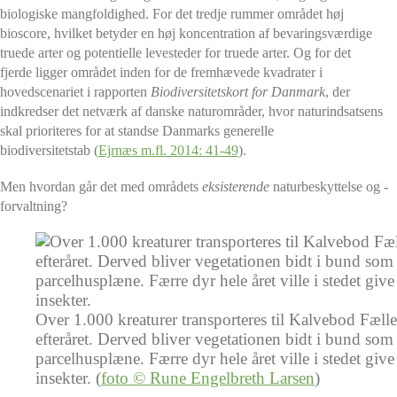
biologiske mangfoldighed. For det tredje rummer området høj
bioscore, hvilket betyder en høj koncentration af bevaringsværdige
truede arter og potentielle levesteder for truede arter. Og for det
fjerde ligger området inden for de fremhævede kvadrater i
hovedscenariet i rapporten
Biodiversitetskort for Danmark
, der
indkredser det netværk af danske naturområder, hvor naturindsatsens
skal prioriteres for at standse Danmarks generelle
biodiversitetstab (
Ejrnæs m.fl. 2014: 41-49
).
Men hvordan går det med områdets
eksisterende
naturbeskyttelse og -
forvaltning?
Over 1.000 kreaturer transporteres til Kalvebod Fælle
efteråret. Derved bliver vegetationen bidt i bund som e
parcelhusplæne. Færre dyr hele året ville i stedet giv
insekter. (
foto © Rune Engelbreth Larsen
)