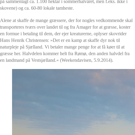
på sammenlagt ca. 1.100 hektar i sommerhalvåret, men f.eks. ikke i
skovene) og ca. 60-80 lokale tamheste.
Alene at skaffe de mange græssere, der for nogles vedkommende skal
transporteres tværs over landet til og fra Amager for at græsse, koster
en formue i betaling til dem, der ejer kreaturerne, oplyser skovrider
Hans Henrik Christensen: »Det er en kamp at skaffe dyr nok til
naturpleje på Sjælland. Vi betaler mange penge for at få køer til at
græsse her. Halvdelen kommer helt fra Rømø, den anden halvdel fra
en landmand på Vestsjælland.« (Weekendavisen, 5.9.2014).