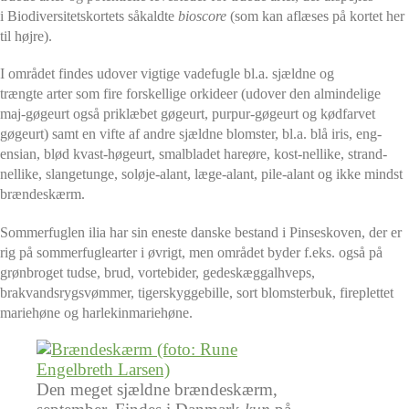
i Biodiversitetskortets såkaldte
bioscore
(som kan aflæses på kortet her
til højre).
I området findes udover vigtige vadefugle bl.a. sjældne og
trængte arter som fire forskellige orkideer (udover den almindelige
maj-gøgeurt også priklæbet gøgeurt, purpur-gøgeurt og kødfarvet
gøgeurt) samt en vifte af andre sjældne blomster, bl.a. blå iris, eng-
ensian, blød kvast-høgeurt, smalbladet hareøre, kost-nellike, strand-
nellike, slangetunge, soløje-alant, læge-alant, pile-alant og ikke mindst
brændeskærm.
Sommerfuglen ilia har sin eneste danske bestand i Pinseskoven, der er
rig på sommerfuglearter i øvrigt, men området byder f.eks. også på
grønbroget tudse, brud, vortebider, gedeskæggalhveps,
brakvandsrygsvømmer, tigerskyggebille, sort blomsterbuk, fireplettet
mariehøne og harlekinmariehøne.
Den meget sjældne brændeskærm,