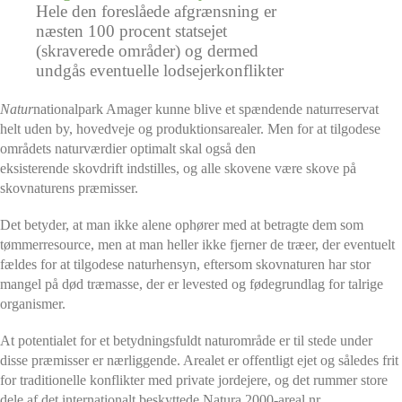
Hele den foreslåede afgrænsning er
næsten 100 procent statsejet
(skraverede områder) og dermed
undgås eventuelle lodsejerkonflikter
Natur
nationalpark Amager kunne blive et spændende naturreservat
helt uden by, hovedveje og produktionsarealer. Men for at tilgodese
områdets naturværdier optimalt skal også den
eksisterende skovdrift indstilles, og alle skovene være skove på
skovnaturens præmisser.
Det betyder, at man ikke alene ophører med at betragte dem som
tømmerresource, men at man heller ikke fjerner de træer, der eventuelt
fældes for at tilgodese naturhensyn, eftersom skovnaturen har stor
mangel på død træmasse, der er levested og fødegrundlag for talrige
organismer.
At potentialet for et betydningsfuldt naturområde er til stede under
disse præmisser er nærliggende. Arealet er offentligt ejet og således frit
for traditionelle konflikter med private jordejere, og det rummer store
dele af det internationalt beskyttede Natura 2000-areal nr.