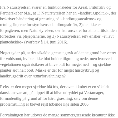
Fra Naturstyrelsen svarer en funktionsleder for Areal, Friluftsliv og
Partnerskaber bl.a., at 1) Naturstyrelsen har en »landbrugspolitik«, der
beskriver håndtering af græsning på »landbrugsarealerne« og
retningslinjerne for styrelsens »landbrugsdrift«, 2) det ikke er
forpagteren, men Naturstyrelsen, der har ansvaret for at naturtilstanden
forbedres via plejeplanerne, og 3) Naturstyrelsen selv ønsker »et lavt
plantedække« (svarbrev à 14. juni 2016).
Noget tyder på, at det såkaldte græsningtryk af denne grund har været
for voldsomt, hvilket ikke blot holder tilgroning nede, men hvorved
vegetationen også risikerer at blive bidt for meget ned – og sjældne
planter ædt helt bort. Måske er der for meget husdyrbrug og
landbrugsdrift over
natur
forvaltningen?
F.eks. er den meget sjældne blå iris, der oven i købet er en såkaldt
dansk ansvarsart, på nippet til at blive udryddet på Vestamager,
formodentlig på grund af for hård græsning, selv om denne
problemstilling er blevet rejst løbende lige siden 2006.
Forvaltningen har udover de mange sommergræssende kreaturer ikke