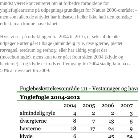
mindst været koncentreret om at forbedre forholdene for
ynglefuglearterne på udpegningsgrundlaget for Natura 2000-området –
men som allerede antydet har indsatsen heller ikke haft den gunstige
effekt, man kunne have håbet.
Hvis vi ser på udviklingen fra 2004 til 2016, er seks af de otte
udpegede arter gået tilbage (almindelig ryle, dværgterne, plettet
rørvagtel, rørdrum og rørhøg) eller har aldrig ynglet der
(mosehornugle), mens kun to er gået frem siden 2004 (klyde og
havterne) – og klyde er trods en fremgang fra 2004 stadig kun på ca.
50% af niveauet fra 2009: