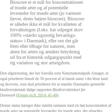
Bioscore er et mål for koncentrationen
af truede arter og af potentielle
levesteder for truede arter (jo varmere
farver, desto højere bioscore). Bioscore
er således ikke et mål for kvaliteten af
forvaltningen (f.eks. har udpeget skov
100% »stærkt ugunstig bevarings-
status« i Danmark), eller om det går
frem eller tilbage for naturen, men
alene for arters og arealers betydning
ud fra et historisk udgangspunkt med
rig variation og stor artsrigdom.
Den afgrænsning, der her foreslås som Naturnationalpark Amager, er
også prioriteret blandt de 50 procent af al dansk natur i det åbne land
og skovene, som skal prioriteres for at standse Danmarks generelle
biodiversitetstab ifølge rapporten
Biodiversitetskort for
Danmark
(
Ejrnæs m.fl. 2014: 41-49
).
Denne status hænger ikke mindst sammen med en høj koncentration af
truede arter og potentielle levesteder for truede arter, der afspejles