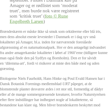
september. Findes i Danmark
kun
på
Amager og er rødlistet som ‘moderat
truet’, men burde nok være registreret
som ‘kritisk truet’ (
foto © Rune
Engelbreth Larsen
)
Brændeskærm er måske ikke så smuk som orkideerne eller blå iris,
men dens absolut eneste levesteder i Danmark er i dag syv små
lokaliteter på Amager, bl.a. inden for nærværende foreslåede
afgrænsning af en naturnationalpark. Her er den antageligt indvandret
fra andre amagerkanske lokaliteter i løbet af 1960’erne (tidligere kunne
man også finde den på Sydfyn og Bornholm). Den er for såvidt
en ‘dilemma-art’, fordi vi risikerer at miste den både med og uden
græsning.
Biologerne Niels Faurholdt, Hans Hinke og Poul Evald Hansen har i
Dansk Botanisk Forenings medlemsblad
URT
påpeget, at de
blomstrende planter desværre ædes i ret stor stil, formentlig af dådyr
eller af de mange sommergræssende kreaturer, hvorfor Naturstyrelsen
efter flere indstillinger har indhegnet nogle af lokaliteterne, så
bestandene kan klare sig. Men bliver brændeskærm beskyttet mod