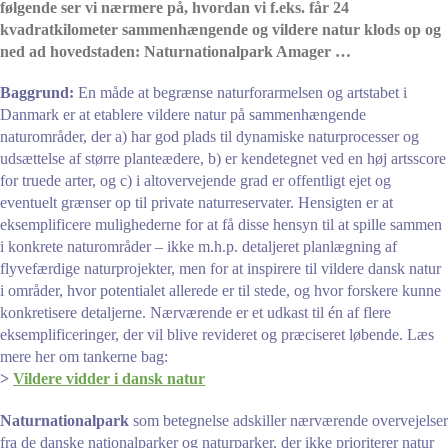
følgende ser vi nærmere på, hvordan vi f.eks. får 24
kvadratkilometer sammenhængende og vildere natur klods op og
ned ad hovedstaden: Naturnationalpark Amager …
Baggrund:
En måde at begrænse naturforarmelsen og artstabet i
Danmark er at etablere vildere natur på sammenhængende
naturområder, der a) har god plads til dynamiske naturprocesser og
udsættelse af større planteædere, b) er kendetegnet ved en høj artsscore
for truede arter, og c) i altovervejende grad er offentligt ejet og
eventuelt grænser op til private naturreservater. Hensigten er at
eksemplificere mulighederne for at få disse hensyn til at spille sammen
i konkrete naturområder – ikke m.h.p. detaljeret planlægning af
flyvefærdige naturprojekter, men for at inspirere til vildere dansk natur
i områder, hvor potentialet allerede er til stede, og hvor forskere kunne
konkretisere detaljerne. Nærværende er et udkast til én af flere
eksemplificeringer, der vil blive revideret og præciseret løbende. Læs
mere her om tankerne bag:
>
Vildere vidder i dansk natur
Naturnationalpark
som betegnelse adskiller nærværende overvejelser
fra de danske nationalparker og naturparker, der ikke prioriterer natur