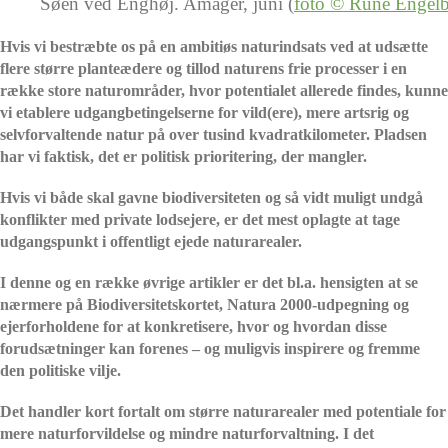
Søen ved Enghøj. Amager, juni (
foto © Rune Engelb
Hvis vi bestræbte os på en ambitiøs naturindsats ved at udsætte
flere større planteædere og tillod naturens frie processer i en
række store naturområder, hvor potentialet allerede findes, kunne
vi etablere udgangbetingelserne for vild(ere), mere artsrig og
selvforvaltende natur på over tusind kvadratkilometer. Pladsen
har vi faktisk, det er politisk prioritering, der mangler.
Hvis vi både skal gavne biodiversiteten og så vidt muligt undgå
konflikter med private lodsejere, er det mest oplagte at tage
udgangspunkt i offentligt ejede naturarealer.
I denne og en række øvrige artikler er det bl.a. hensigten at se
nærmere på Biodiversitetskortet, Natura 2000-udpegning og
ejerforholdene for at konkretisere, hvor og hvordan disse
forudsætninger kan forenes – og muligvis inspirere og fremme
den politiske vilje.
Det handler kort fortalt om større naturarealer med potentiale for
mere naturforvildelse og mindre naturforvaltning. I det