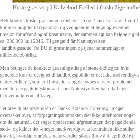
Heste græsser på Kalvebod Fælled i forskellige ind
Helt konkret koster græsningen mellem 1,6 og 2 mio. kr. årligt, hvortil
kommer udgifter til reparation og vedligehold af hegn og eventuel
timeløn for afvanding af kreaturerne, der sammenlagt kan beløbe sig til
ca. 380.000 kr. i 2016. Til gengæld får Naturstyrelsen
‘landbrugsstøtte’ fra EU til græsningen og tjener sammenlagt et
millionbeløb årligt.
Men betinges de konkrete græsningstiltag af støtte-indtægter, hvis
generelle krav er designet til landbrugspolitik, er det ikke nødvendigvis
naturværdierne, som er i højsædet – og det synes at være problemet
med den forpagtningskontrakt, som Naturstyrelsen har udarbejdet
til leverandørerne af kvæg.
I et brev til Naturstyrelsen er Dansk Botanisk Forening »
meget
overrasket over, at forpagtningskontrakten slet ikke indeholder noget
om de naturmål, der søges opnået med afgræsningen det pågældende
sted
«, og kalder det »meget mærkværdigt«, at kontrakten ikke stiller
krav til, hvordan områdets naturværdier sikres (brev à 4. april 2016).