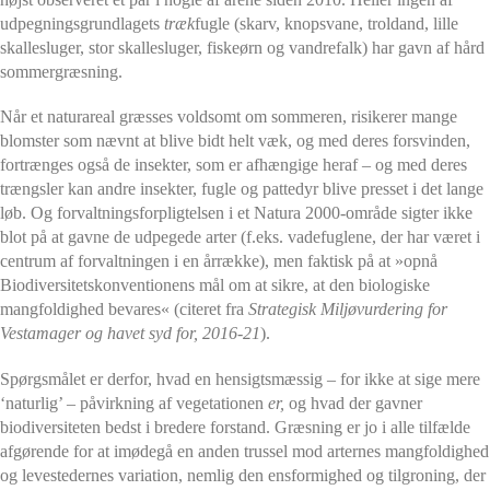
udpegningsgrundlagets
træk
fugle (skarv, knopsvane, troldand, lille
skallesluger, stor skallesluger, fiskeørn og vandrefalk) har gavn af hård
sommergræsning.
Når et naturareal græsses voldsomt om sommeren, risikerer mange
blomster som nævnt at blive bidt helt væk, og med deres forsvinden,
fortrænges også de insekter, som er afhængige heraf – og med deres
trængsler kan andre insekter, fugle og pattedyr blive presset i det lange
løb. Og forvaltningsforpligtelsen i et Natura 2000-område sigter ikke
blot på at gavne de udpegede arter (f.eks. vadefuglene, der har været i
centrum af forvaltningen i en årrække), men faktisk på at
»opnå
Biodiversitetskonventionens mål om at sikre, at den biologiske
mangfoldighed bevares« (citeret fra
Strategisk Miljøvurdering for
Vestamager og havet syd for, 2016-21
).
Spørgsmålet er derfor, hvad en hensigtsmæssig – for ikke at sige mere
‘naturlig’ – påvirkning af vegetationen
er
,
og hvad der gavner
biodiversiteten bedst i bredere forstand. Græsning er jo i alle tilfælde
afgørende for at imødegå en anden trussel mod arternes mangfoldighed
og levestedernes variation, nemlig den ensformighed og tilgroning, der