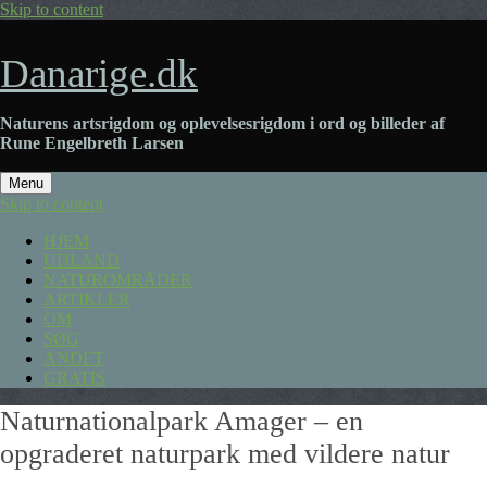
Skip to content
Danarige.dk
Naturens artsrigdom og oplevelsesrigdom i ord og billeder af
Rune Engelbreth Larsen
Menu
Skip to content
HJEM
UDLAND
NATUROMRÅDER
ARTIKLER
OM
SØG
ANDET
GRATIS
Naturnationalpark Amager – en
opgraderet naturpark med vildere natur