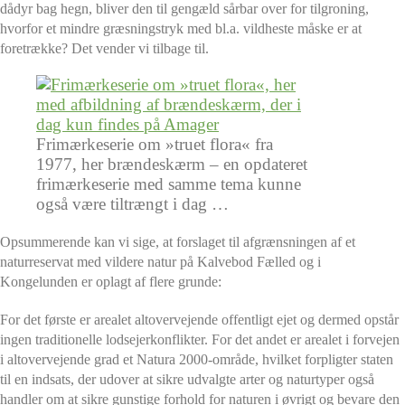
dådyr bag hegn, bliver den til gengæld sårbar over for tilgroning,
hvorfor et mindre græsningstryk med bl.a. vildheste måske er at
foretrække? Det vender vi tilbage til.
Frimærkeserie om »truet flora« fra
1977, her brændeskærm – en opdateret
frimærkeserie med samme tema kunne
også være tiltrængt i dag …
Opsummerende kan vi sige, at forslaget til afgrænsningen af et
naturreservat med vildere natur på Kalvebod Fælled og i
Kongelunden er oplagt af flere grunde:
For det første er arealet altovervejende offentligt ejet og dermed opstår
ingen traditionelle lodsejerkonflikter. For det andet er arealet i forvejen
i altovervejende grad et Natura 2000-område, hvilket forpligter staten
til en indsats, der udover at sikre udvalgte arter og naturtyper også
handler om at sikre gunstige forhold for naturen i øvrigt og bevare den