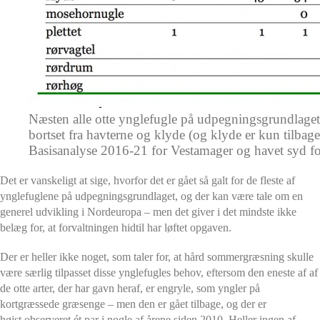
Næsten alle otte ynglefugle på udpegningsgrundlaget
bortset fra havterne og klyde (og klyde er kun tilbag
Basisanalyse 2016-21 for Vestamager og havet syd for
Det er vanskeligt at sige, hvorfor det er gået så galt for de fleste af
ynglefuglene på udpegningsgrundlaget, og der kan være tale om en
generel udvikling i Nordeuropa – m
en det giver i det mindste ikke
belæg for, at forvaltningen hidtil har løftet opgaven.
Der er heller ikke noget, som taler for, at hård sommergræsning skulle
være særlig tilpasset disse ynglefugles behov, eftersom den eneste af af
de otte arter, der har gavn heraf, er engryle, som yngler på
kortgræssede græsenge – men den er gået tilbage, og der er
højst observeret ét par i nogle af årene siden 2010. Heller ingen af