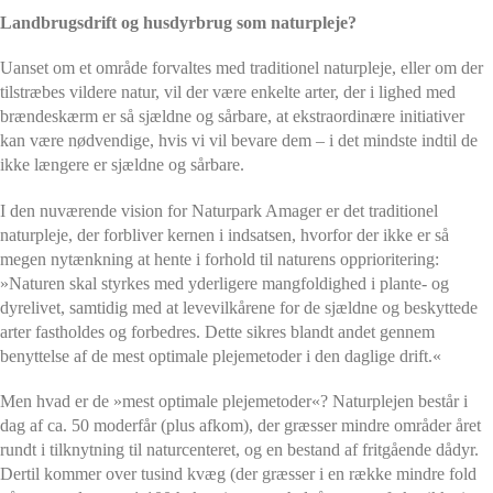
Landbrugsdrift og husdyrbrug som naturpleje?
Uanset om et område forvaltes med traditionel naturpleje, eller om der
tilstræbes vildere natur, vil der være enkelte arter, der i lighed med
brændeskærm er så sjældne og sårbare, at ekstraordinære initiativer
kan være nødvendige, hvis vi vil bevare dem – i det mindste indtil de
ikke længere er sjældne og sårbare.
I den nuværende vision for Naturpark Amager er det traditionel
naturpleje, der forbliver kernen i indsatsen, hvorfor der ikke er så
megen nytænkning at hente i forhold til naturens opprioritering:
»Naturen skal styrkes med yderligere mangfoldighed i plante- og
dyrelivet, samtidig med at levevilkårene for de sjældne og beskyttede
arter fastholdes og forbedres. Dette sikres blandt andet gennem
benyttelse af de mest optimale plejemetoder i den daglige drift.«
Men hvad er de »mest optimale plejemetoder«? Naturplejen består i
dag af ca. 50 moderfår (plus afkom), der græsser mindre områder året
rundt i tilknytning til naturcenteret, og en bestand af fritgående dådyr.
Dertil kommer over tusind kvæg (der græsser i en række mindre fold