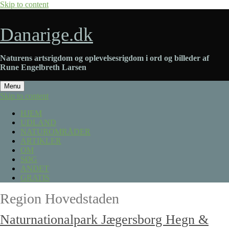
Skip to content
Danarige.dk
Naturens artsrigdom og oplevelsesrigdom i ord og billeder af
Rune Engelbreth Larsen
Menu
Skip to content
HJEM
UDLAND
NATUROMRÅDER
ARTIKLER
OM
SØG
ANDET
GRATIS
Region Hovedstaden
Naturnationalpark Jægersborg Hegn &