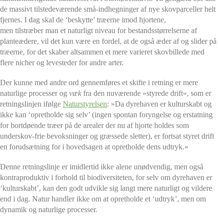
de massivt tilstedeværende små-indhegninger af nye skovparceller helt
fjernes. I dag skal de ‘beskytte’ træerne imod hjortene,
men tilstræber man et naturligt niveau for bestandsstørrelserne af
planteædere, vil det kun være en fordel, at de også æder af og slider på
træerne, for det skaber altsammen et mere varieret skovbillede med
flere nicher og levesteder for andre arter.
Der kunne med andre ord gennemføres et skifte i retning er mere
naturlige processer og
væk
fra den nuværende »styrede drift«, som er
retningslinjen ifølge
Naturstyrelsen
:
»Da dyrehaven er kulturskabt og
ikke kan ‘opretholde sig selv’ (ingen spontan foryngelse og erstatning
for bortdøende træer på de arealer der nu af hjorte holdes som
underskov-frie bevoksninger og græssede sletter), er fortsat styret drift
en forudsætning for i hovedsagen at opretholde dens udtryk.«
Denne retningslinje er imidlertid ikke alene unødvendig, men også
kontraproduktiv i forhold til biodiversiteten, for selv om dyrehaven er
‘kulturskabt’, kan den godt udvikle sig langt mere naturligt og vildere
end i dag. Natur handler ikke om at opretholde et ‘udtryk’, men om
dynamik og naturlige processer.