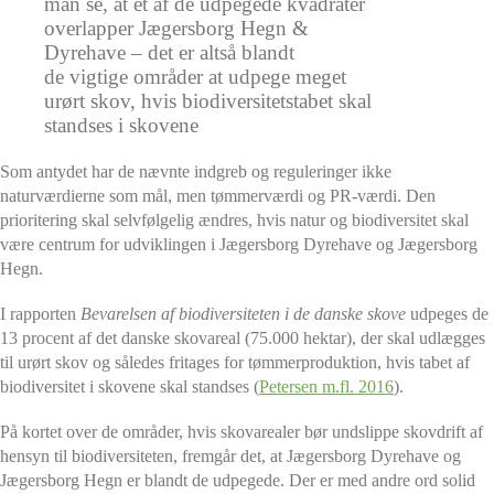
man se, at et af de udpegede kvadrater
overlapper Jægersborg Hegn &
Dyrehave – det er altså blandt
de vigtige områder at udpege meget
urørt skov, hvis biodiversitetstabet skal
standses i skovene
Som antydet har de nævnte indgreb og reguleringer ikke
naturværdierne som mål, men tømmerværdi og PR-værdi. Den
prioritering skal selvfølgelig ændres, hvis natur og biodiversitet skal
være centrum for udviklingen i Jægersborg Dyrehave og Jægersborg
Hegn.
I rapporten
Bevarelsen af biodiversiteten i de danske skove
udpeges de
13 procent af det danske skovareal (75.000 hektar), der skal udlægges
til urørt skov og således fritages for tømmerproduktion, hvis tabet af
biodiversitet i skovene skal standses (
Petersen m.fl. 2016
).
På kortet over de områder, hvis skovarealer bør undslippe skovdrift af
hensyn til biodiversiteten, fremgår det, at Jægersborg Dyrehave og
Jægersborg Hegn er blandt de udpegede. Der er med andre ord solid