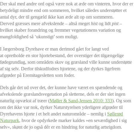
Der skal med andre ord også være nok at æde om vinteren, hvor der er
betydeligt mindre end om sommeren, hvilket således understøtter et
antal dyr, der til gengæld ikke kan æde alt op om sommeren.
Derved græsses mere afvekslende – altså meget
hist
og lidt
pist
–
hvilket skaber forandring og fremmer vegetationens variation og
mangfoldighed så ‘ukunstigt’ som muligt.
I Jægersborg Dyrehave er man derimod gået for langt ved
at opretholde en stor hjortebestand, der overstiger det tilgængelige
fødegrundlag, som områdets skov og græsland ville kunne understøtte
af sig selv. Derfor tilskudfodres hjortene, og der dyrkes ligefrem
afgrøder på Eremitagesletten som foder.
Dels går det ud over det, der kunne have været en spændende og
afvekslende græslandsvegetation på sletterne, dels er der slet ingen
naturlig opvækst af træer (
Møller & Sand-Jensen 2010: 333
). Og som
om det ikke var nok, dyrker Naturstyrelsen yderligere afgrøder til
Dyrehavens hjorte i et helt andet naturområde – nemlig i
Søllerød
Naturpark
, hvor de opdyrkede marker kaldes »en seværdighed i sig
selv«, skønt de jo også dér er en hindring for naturlig artsrigdom.