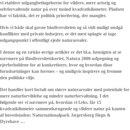
vi etablere udgangbetingelserne for vildere, mere artsrig og
selvforvaltende natur på over tusind kvadratkilometer. Pladsen
har vi faktisk, det er politisk prioritering, der mangler.
Hvis vi både skal gavne biodiversiteten og så vidt muligt undgå
konflikter med private lodsejere, er det mest oplagte at tage
udgangspunkt i offentligt ejede naturarealer.
I denne og en række øvrige artikler er det bl.a. hensigten at se
nærmere på Biodiversitetskortet, Natura 2000-udpegning og
ejerforholdene for at konkretisere, hvor og hvordan disse
forudsætninger kan forenes – og muligvis inspirere og fremme
den politiske vilje.
Det handler kort fortalt om større naturarealer med potentiale for
mere naturforvildelse og mindre naturforvaltning. I det
følgende ser vi nærmere på, hvordan vi f.eks. får 15
kvadratkilometer sammenhængende og vildere natur på kanten
af hovedstaden: Naturnationalpark Jægersborg Hegn &
Dyrehave …