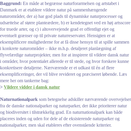
Baggrund:
En måde at begrænse naturforarmelsen og artstabet i
Danmark er at etablere vildere natur på sammenhængende
naturområder, der a) har god plads til dynamiske naturprocesser og
udsættelse af større planteædere, b) er kendetegnet ved en høj artsscore
for truede arter, og c) i altovervejende grad er offentligt ejet og
eventuelt grænser op til private naturreservater. Hensigten er at
eksemplificere mulighederne for at få disse hensyn til at spille sammen
i konkrete naturområder – ikke m.h.p. detaljeret planlægning af
flyvefærdige naturprojekter, men for at inspirere til vildere dansk natur
i områder, hvor potentialet allerede er til stede, og hvor forskere kunne
konkretisere detaljerne. Nærværende er et udkast til én af flere
eksemplificeringer, der vil blive revideret og præciseret løbende. Læs
mere her om tankerne bag:
>
Vildere vidder i dansk natur
Naturnationalpark
som betegnelse adskiller nærværende overvejelser
fra de danske nationalparker og naturparker, der ikke prioriterer natur
og biodiversitet i tilstrækkelig grad. En naturnationalpark kan både
placeres inden og uden for dele af de eksisterende naturparker og
nationalparker, men skal etableres efter ovenstående kriterier.