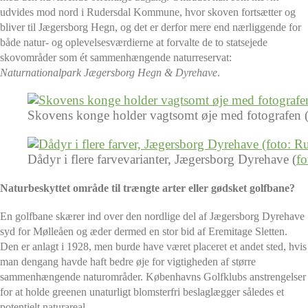
udvides mod nord i Rudersdal Kommune, hvor skoven fortsætter og
bliver til Jægersborg Hegn, og det er derfor mere end nærliggende for
både natur- og oplevelsesværdierne at forvalte de to statsejede
skovområder som ét sammenhængende naturreservat:
Naturnationalpark Jægersborg Hegn & Dyrehave
.
Skovens konge holder vagtsomt øje med fotografen 
Dådyr i flere farvevarianter, Jægersborg Dyrehave (
fo
Naturbeskyttet område til trængte arter eller gødsket golfbane?
En golfbane skærer ind over den nordlige del af Jægersborg Dyrehave
syd for Mølleåen og æder dermed en stor bid af Eremitage Sletten.
Den er anlagt i 1928, men burde have været placeret et andet sted, hvis
man dengang havde haft bedre øje for vigtigheden af større
sammenhængende naturområder. Københavns Golfklubs anstrengelser
for at holde greenen unaturligt blomsterfri beslaglægger således et
potentielt naturareal.