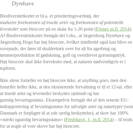
Dyrehave
Biodiversitetkortet er bl.a. et prioriteringsværktøj, der
markerer
forekomsten af truede arter
og
forekomsten af potentielle
levesteder
som
bioscore
på en skala fra 1-20 point (
Ejrnæs m.fl. 2014
).
Af Biodiversitetskortet fremgår det f.eks., at Jægersborg Dyrehave og
Jægersborg Hegn har høj bioscore,
hvilket imidlertid også kan blive en
sovepude, der fører til skuldertræk over for alt fra agerbrug og
tømmerproduktion til gødskning, golf og overdrevet græsningstryk.
Høj bioscore skal ikke forveksles med, at naturen nødvendigvis er i
topform.
Ikke alene fortæller en høj bioscore
ikke, at
anything goes
, men den
fortæller heller ikke, at den eksisterende forvaltning er til et 12-tal, eller
at truede arter og levesteder beskyttes optimalt og har
gunstig bevaringsstatus. Eksempelvis fremgår det af den seneste EU-
indrapportering af bevaringsstatus for udvalgte arter og naturtyper (som
Danmark er forpligtet til at yde særlig beskyttelse), at skov har 100%
»stærkt ugunstig bevaringsstatus« (
Fredshavn, J., m.fl. 2014
) – til trods
for at nogle af vore skove har høj bioscore.