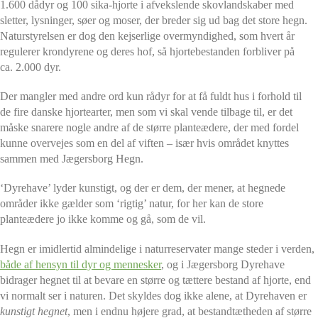
1.600 dådyr og 100 sika-hjorte i afvekslende skovlandskaber med
sletter, lysninger, søer og moser, der breder sig ud bag det store hegn.
Naturstyrelsen er dog den kejserlige overmyndighed, som hvert år
regulerer krondyrene og deres hof, så hjortebestanden forbliver på
ca. 2.000 dyr.
Der mangler med andre ord kun rådyr for at få fuldt hus i forhold til
de fire danske hjortearter, men som vi skal vende tilbage til, er det
måske snarere nogle andre af de større planteædere, der med fordel
kunne overvejes som en del af viften – især hvis området knyttes
sammen med Jægersborg Hegn.
‘Dyrehave’ lyder kunstigt, og der er dem, der mener, at hegnede
områder ikke gælder som ‘rigtig’ natur, for her kan de store
planteædere jo ikke komme og gå, som de vil.
Hegn er imidlertid almindelige i naturreservater mange steder i verden,
både af hensyn til dyr og mennesker
, og i Jægersborg Dyrehave
bidrager hegnet til at bevare en større og tættere bestand af hjorte, end
vi normalt ser i naturen. Det skyldes dog ikke alene, at Dyrehaven er
kunstigt hegnet
, men i endnu højere grad, at bestandtætheden af større