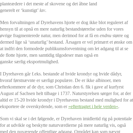
planteædere i det meste af skovene og det åbne land
generelt er ‘kunstigt’
lav
.
Men forvaltningen af Dyrehavens hjorte er dog ikke blot reguleret af
hensyn til at opnå en mere naturlig bestandstørrelse uden for vores
øvrige fragmenterede natur, men derimod for at få en
endnu
større og
dermed lige så ‘unaturlig’ bestand. Årsagen er vel primært et ønske om
at indfri den formodede publikumsforventning om let adgang til at se
de flotte hjorte, men samtidig tilgodeser man også en
ganske særlig eksportmulighed.
I Dyrehaven går f.eks. bestande af hvide krondyr og hvide dådyr,
hvoraf førstnævnte er særligt populære. De er ikke albinoer, men
efterkommere af de dyr, som Christian den 6. fik i gave af kurfyrst
August af Sachsen helt tilbage i 1737. Naturstyrelsen sørger
for, at der
altid er 15-20 hvide krondyr i Dyrehavens bestand med mulighed for at
eksportere de overskydende, som er
»eftertragtet i hele verden«
.
Som vi skal se i det følgende, er Dyrehaven imidlertid rig på potentiale
for at udvikle og beskytte naturværdierne på mere naturlig vis, også
med den nuværende offentlige adgang. Området kan som nævnt