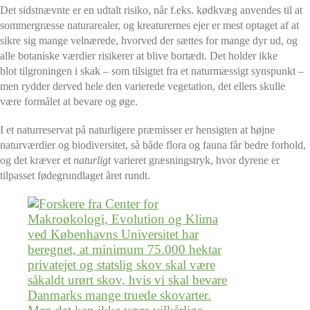
Det sidstnævnte er en udtalt risiko, når f.eks. kødkvæg anvendes til at
sommergræsse naturarealer, og kreaturernes ejer er mest optaget af at
sikre sig mange velnærede, hvorved der sættes for mange dyr ud, og
alle botaniske værdier risikerer at blive bortædt. Det holder ikke
blot tilgroningen i skak – som tilsigtet fra et naturmæssigt synspunkt –
men rydder derved hele den varierede vegetation, det ellers skulle
være formålet at bevare og øge.
I et naturreservat på naturligere præmisser er hensigten at højne
naturværdier og biodiversitet, så både flora og fauna får bedre forhold,
og det kræver et
naturligt
varieret græsningstryk, hvor dyrene er
tilpasset fødegrundlaget året rundt.