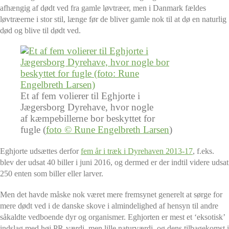
afhængig af dødt ved fra gamle løvtræer, men i Danmark fældes
løvtræerne i stor stil, længe før de bliver gamle nok til at dø en naturlig
død og blive til dødt ved.
Et af fem volierer til Eghjorte i
Jægersborg Dyrehave, hvor nogle
af kæmpebillerne bor beskyttet for
fugle (
foto © Rune Engelbreth Larsen
)
Eghjorte udsættes derfor
fem år i træk i Dyrehaven 2013-17
, f.eks.
blev der udsat 40 biller i juni 2016, og dermed er der indtil videre udsat
250 enten som biller eller larver.
Men det havde måske nok været mere fremsynet generelt at sørge for
mere dødt ved i de danske skove i almindelighed af hensyn til andre
såkaldte vedboende dyr og organismer. Eghjorten er mest et ‘eksotisk’
indslag med høj PR-værdi, men lille naturværdi, og dens tilbagekomst i