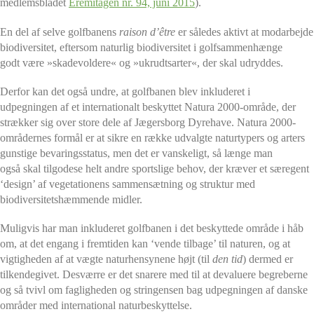
medlemsbladet
Eremitagen nr. 94, juni 2015
).
En del af selve golfbanens
raison d’être
er således aktivt at modarbejde
biodiversitet, eftersom naturlig biodiversitet i golfsammenhænge
godt være »skadevoldere« og »ukrudtsarter«, der skal udryddes.
Derfor kan det også undre, at golfbanen blev inkluderet i
udpegningen af et internationalt beskyttet Natura 2000-område, der
strækker sig over store dele af Jægersborg Dyrehave. Natura 2000-
områdernes formål er at sikre en række udvalgte naturtypers og arters
gunstige bevaringsstatus, men det er vanskeligt, så længe man
også skal tilgodese helt andre sportslige behov, der kræver et særegent
‘design’ af vegetationens sammensætning og struktur med
biodiversitetshæmmende midler.
Muligvis har man inkluderet golfbanen i det beskyttede område i håb
om, at det engang i fremtiden kan ‘vende tilbage’ til naturen, og at
vigtigheden af at vægte naturhensynene højt (til
den tid
) dermed er
tilkendegivet. Desværre er det snarere med til at devaluere begreberne
og så tvivl om fagligheden og stringensen bag udpegningen af danske
områder med international naturbeskyttelse.