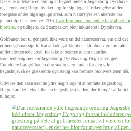
Det ville indebære en åbning af hegnet mellem Jægersborg Dyrehave
og Jægersborg Hegn, hvilket i og for sig ligger i forlængelse af den
forøgelse af det tilgængelige areal, som Naturstyrelsen allerede har
gennemført i september 2016,
hvor Fortunens Indelukke blev åbnet for
hjortene
, og tidligere, da Stampeskov blev inkluderet i Dyrehaven.
Golfbanen bør til gengæld ikke være en del naturreservat, om end det
er hensigtsmæssigt fortsat at lade golfklubbens klubhus være omfattet
af det afgrænsede areal, for ikke at begrænse den naturlige
sammenhæng mellem Jægersborg Dyrehave og Hegn yderligere.
Endvidere bør golfbanen dog stadig være inden for den ydre
hegnslinje, så de græssende dyr stadig kan fremme biodiversiteten dér.
Udvides den eksisterende ydre hegnslinje til at omfatte Jægersborg
Hegn, kan det f.eks. blive en hegnslinje à la den, der fremgår af kortet
til højre: