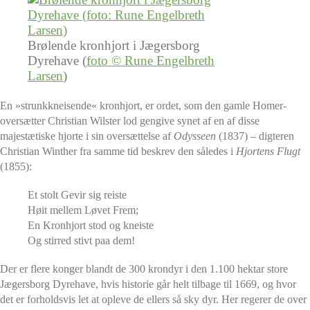
Brølende kronhjort i Jægersborg
Dyrehave (
foto © Rune Engelbreth
Larsen
)
En »strunkkneisende« kronhjort, er ordet, som den gamle Homer-
oversætter Christian Wilster lod gengive synet af en af disse
majestætiske hjorte i sin oversættelse af
Odysseen
(1837) – digteren
Christian Winther fra samme tid beskrev den således i
Hjortens Flugt
(1855):
Et stolt Gevir sig reiste
Høit mellem Løvet Frem;
En Kronhjort stod og kneiste
Og stirred stivt paa dem!
Der er flere konger blandt de 300 krondyr i den 1.100 hektar store
Jægersborg Dyrehave, hvis historie går helt tilbage til 1669, og hvor
det er forholdsvis let at opleve de ellers så sky dyr. Her regerer de over