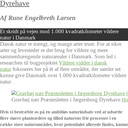
Dyrehave
Af Rune Engelbreth Larsen
Et skridt på vejen mod 1.000 kvadratkilometer vildere
natur i Danmark
Dansk natur er trængt, og mange arter truet. For at sikre
arter og levesteder er der brug for vildere og mere
sammenhængende naturarealer i Danmark. Som led i
researchen til bogprojektet
Vildere vidder i dansk
natur
fokuseres her på ét af flere områder, der samlet set
kunne give Danmark over 1.000 kvadratkilometer vildere
natur
…
Gravhøj nær Præstesletten i Jægersborg Dyrehave (
f
Hvis vi bestræbte os på en ambitiøs naturindsats ved at udsætte
flere større planteædere og tillod naturens frie processer i en
række store naturområder, hvor potentialet allerede findes, kunne