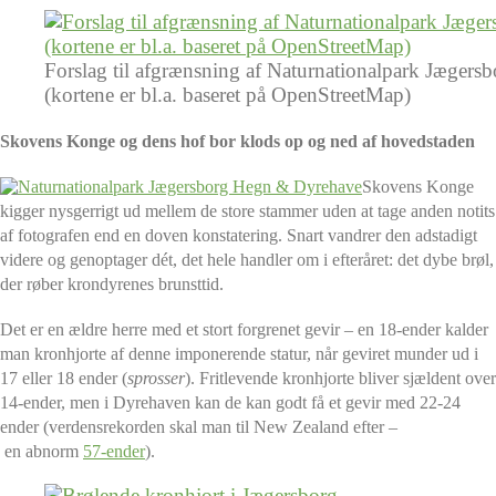
Forslag til afgrænsning af Naturnationalpark Jægers
(kortene er bl.a. baseret på OpenStreetMap)
Skovens Konge og dens hof bor klods op og ned af hovedstaden
Skovens Konge
kigger nysgerrigt ud mellem de store stammer uden at tage anden notits
af fotografen end en doven konstatering. Snart vandrer
den adstadigt
videre og genoptager dét, det hele handler om i efteråret: det dybe brøl,
der røber krondyrenes brunsttid.
Det er en ældre herre med et stort forgrenet gevir – en 18-ender kalder
man kronhjorte af denne imponerende statur, når geviret
munder ud i
17 eller 18 ender (
sprosser
). Fritlevende kronhjorte bliver sjældent over
14-ender, men i Dyrehaven kan de kan godt få et gevir med 22-24
ender (verdensrekorden skal man til New Zealand efter –
en abnorm
57-ender
).