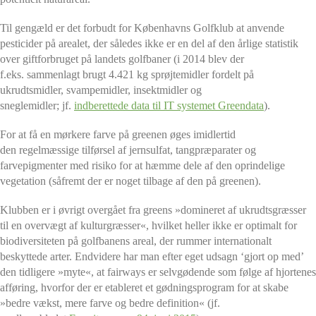
Til gengæld er det forbudt for Københavns Golfklub at anvende
pesticider på arealet, der således ikke er en del af den årlige statistik
over giftforbruget på landets golfbaner (i 2014 blev der
f.eks. sammenlagt brugt 4.421 kg sprøjtemidler fordelt på
ukrudtsmidler, svampemidler, insektmidler og
sneglemidler; jf.
indberettede data til IT systemet Greendata
).
For at få en mørkere farve på greenen øges imidlertid
den regelmæssige tilførsel af jernsulfat, tangpræparater og
farvepigmenter med risiko for at hæmme dele af den oprindelige
vegetation (såfremt der er noget tilbage af den på greenen).
Klubben er i øvrigt overgået fra greens »domineret af ukrudtsgræsser
til en overvægt af kulturgræsser«, hvilket heller ikke er optimalt for
biodiversiteten på golfbanens areal, der rummer internationalt
beskyttede arter. Endvidere har man efter eget udsagn ‘gjort op med’
den tidligere »myte«, at fairways er selvgødende som følge af hjortenes
afføring, hvorfor der er etableret et gødningsprogram for at skabe
»bedre vækst, mere farve og bedre definition« (jf.