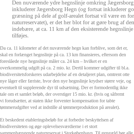
Den nuværende ydre hegnslinje omkring Jægersborg Dyr
inkluderer Jægersborg Hegn (og fortsat inkluderer go
græsning på dele af golf-arealet fortsat vil være en f
naturreservatet), er det her blot for at gøre brug af de
indebære, at ca. 11 km af den eksisterende hegnslinje 
tilføjes.
Da ca. 11 kilometer af det nuværende hegn kan forblive, som det er,
skal en forlænget hegnslinje på ca. 13 km finansieres, eftersom den
foreslåede nye hegnslinje måler ca. 24 km – hvilket er en
overkommelig udgift på ca. 2 mio. kr. Dertil kommer udgifter til bl.a.
biodiversitetsforskeres udarbejdelse af en detaljeret plan, omtrent otte
nye låger eller færiste, hvor den nye hegnslinje krydser større veje, og
eventuelt til supplerende dyr til udsætning. Der er formodentlig ikke
tale om et samlet beløb, der overstiger 15 mio. kr. (hvis og såfremt
vi forudsætter, at staten ikke forventer kompensation for tabte
tømmerudgifter ved at indstille al tømmerproduktion på arealet).
Et beskedent etableringsbeløb for at forbedre beskyttelsen af
biodiversiteten og øge oplevelsesværdierne i et stort
sammenhængende naturreservat i Storkøbenhavn. Til gengæld bør alle