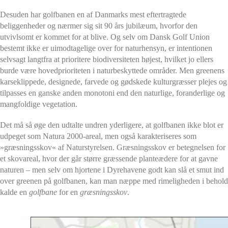
Desuden har golfbanen en af Danmarks mest eftertragtede
beliggenheder og nærmer sig sit 90 års jubilæum, hvorfor den
utvivlsomt er kommet for at blive. Og selv om Dansk Golf Union
bestemt ikke er uimodtagelige over for naturhensyn, er intentionen
selvsagt langtfra at prioritere biodiversiteten højest, hvilket jo ellers
burde være hovedprioriteten i naturbeskyttede områder. Men g
reenens
karseklippede, designede, farvede og gødskede kulturgræsser plejes og
tilpasses en ganske anden monotoni end den naturlige, foranderlige og
mangfoldige vegetation.
Det må så øge den udtalte undren yderligere, at golfbanen ikke blot er
udpeget som Natura 2000-areal, men også karakteriseres
som
»græsningsskov« af Naturstyrelsen.
Græsningsskov er betegnelsen for
et skovareal, hvor der går større græssende planteædere for at gavne
naturen – men selv om hjortene i Dyrehavene godt kan slå et smut ind
over greenen på golfbanen, kan man næppe med rimeligheden i behold
kalde en
golfbane
for en
græsningsskov
.