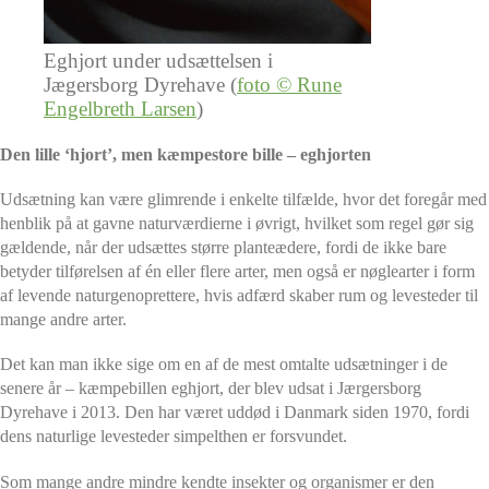
Eghjort under udsættelsen i
Jægersborg Dyrehave (
foto © Rune
Engelbreth Larsen
)
Den lille ‘hjort’, men kæmpestore bille – eghjorten
Udsætning kan være glimrende i enkelte tilfælde, hvor det foregår med
henblik på at gavne naturværdierne i øvrigt, hvilket som regel gør sig
gældende, når der udsættes større planteædere, fordi de ikke bare
betyder tilførelsen af én eller flere arter, men også er nøglearter i form
af levende naturgenoprettere, hvis adfærd skaber rum og levesteder til
mange andre arter.
Det kan man ikke sige om en af de mest omtalte udsætninger i de
senere år – kæmpebillen eghjort, der blev udsat i Jærgersborg
Dyrehave i 2013. Den har været uddød i Danmark siden 1970, fordi
dens naturlige levesteder simpelthen er forsvundet.
Som mange andre mindre kendte insekter og organismer er den