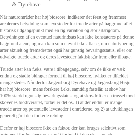
& Dyrehave
Når naturområder har høj bioscore, indikerer det først og fremmest
arealernes betydning som levesteder for truede arter på baggrund af et
historisk udgangspunkt med en rig variation og stor artsrigdom.
Betydningen af en eventuel naturindsats kan ikke konstateres på denne
baggrund alene, og man kan som nævnt ikke aflæse, om naturtyper og
arter aktuelt og fremadrettet også har gunstig bevaringsstatus, eller om
udvalgte truede arter og deres levesteder faktisk går frem eller tilbage.
Truede arter kan f.eks. være i tilbagegang, selv om de ikke er væk
endnu og stadig bidrager formelt til høj bioscore, hvilket er tilfældet
mange steder. Når derfor Jægersborg Dyrehave og Jægersborg Hegn
har høj bioscore, mens forskere f.eks. samtidig fastslår, at skov har
100% stærkt ugunstig bevaringsstatus, og at skovdrift er en trussel mod
skovenes biodiversitet, fortæller det os, 1) at der endnu er mange
truede arter og potentielle levesteder i områderne, og 2) at udviklingen
generelt går i den forkerte retning.
Derfor er høj bioscore ikke en faktor, der kan bruges selektivt som
argument for
business as usual
i forhold til den eksisterende