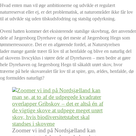
Hvad enten man vil øge ambitionerne og udvikle et regulært
naturreservat eller ej, er det problematisk, at naturområder ikke får lov
til at udvikle sig uden tilskudsfodring og statslig opdyrkning.
Oveni hatten kommer det eksisterende statslige skovbrug, der anvender
dele af Jægersborg Dyrehave og det meste af Jægersborg Hegn som
tømmerressource. Det er en afgørende fordel, at Naturstyrelsen
lader mange gamle træer få lov til at henfalde og blive en naturlig del
af skovens livscyklus i større dele af Dyrehaven – men bedre at gøre
hele Dyrehaven og Jægersborg Hegn til såkaldt urørt skov, hvor
træerne på hele skovarealet får lov til at spire, gro, ældes, henfalde, dø
og formuldes naturligt?
Zoomer vi ind på Nordsjælland kan