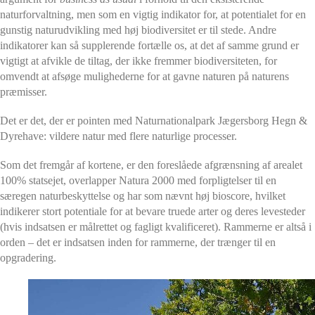
naturforvaltning, men som en vigtig indikator for, at potentialet for en
gunstig naturudvikling med høj biodiversitet er til stede. Andre
indikatorer kan så supplerende fortælle os, at det af samme grund er
vigtigt at afvikle de tiltag, der ikke fremmer biodiversiteten, for
omvendt at afsøge mulighederne for at gavne naturen på naturens
præmisser.
Det er det, der er pointen med Naturnationalpark Jægersborg Hegn &
Dyrehave: vildere natur med flere naturlige processer.
Som det fremgår af kortene, er den foreslåede afgrænsning af arealet
100% statsejet, overlapper Natura 2000 med forpligtelser til en
særegen naturbeskyttelse og har som nævnt høj bioscore, hvilket
indikerer stort potentiale for at bevare truede arter og deres levesteder
(hvis indsatsen er målrettet og fagligt kvalificeret).
Rammerne er altså i
orden – det er indsatsen inden for rammerne, der trænger til en
opgradering.