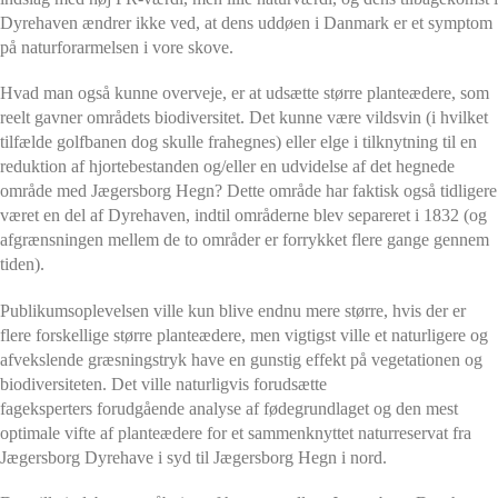
Dyrehaven ændrer ikke ved, at dens uddøen i Danmark er et symptom
på naturforarmelsen i vore skove.
Hvad man også kunne overveje, er at udsætte større planteædere, som
reelt gavner områdets biodiversitet. Det kunne være vildsvin (i hvilket
tilfælde golfbanen dog skulle frahegnes) eller elge i tilknytning til en
reduktion af hjortebestanden og/eller en udvidelse af det hegnede
område med Jægersborg Hegn? Dette område har faktisk også tidligere
været en del af Dyrehaven, indtil områderne blev separeret i 1832 (og
afgrænsningen mellem de to områder er forrykket flere gange gennem
tiden).
Publikumsoplevelsen ville kun blive endnu mere større, hvis der er
flere forskellige større planteædere, men vigtigst ville et naturligere og
afvekslende græsningstryk have en gunstig effekt på vegetationen og
biodiversiteten. Det ville naturligvis forudsætte
fageksperters forudgående analyse af fødegrundlaget og den mest
optimale vifte af planteædere for et sammenknyttet naturreservat fra
Jægersborg Dyrehave i syd til Jægersborg Hegn i nord.